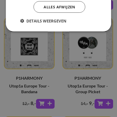
8
,-
12
,-
12
,-
18
,-
ALLES AFWIJZEN
DETAILS WEERGEVEN
P1HARMONY
P1HARMONY
Utop1a Europe Tour -
Utop1a Europe Tour -
Bandana
Group Picket
8
,-
9
,-
12
,-
14
,-