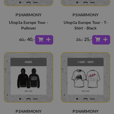
P1HARMONY
P1HARMONY
Utop1a Europe Tour -
Utop1a Europe Tour - T-
Pullover
Shirt - Black
40
,-
25
,-
60
,-
35
,-
P1HARMONY
P1HARMONY