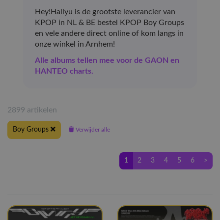
Hey!Hallyu is de grootste leverancier van
KPOP in NL & BE bestel KPOP Boy Groups
en vele andere direct online of kom langs in
onze winkel in Arnhem!
Alle albums tellen mee voor de GAON en
HANTEO charts.
2899 artikelen
Boy Groups
Verwijder alle
1
2
3
4
5
6
>