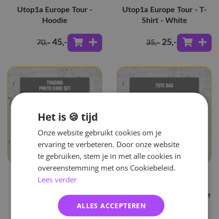
Utop1a Europe Tour -
Utop1a Europe Tour - T-
Hoodie
Shirt - White
45
,-
25
,-
70
,-
35
,-
Het is 🍪 tijd
Onze website gebruikt cookies om je
ervaring te verbeteren. Door onze website
te gebruiken, stem je in met alle cookies in
overeenstemming met ons Cookiebeleid.
Lees verder
P1HARMONY
P1HARMONY
Utop1a Europe Tour -
Utop1a Europe Tour - Tote
ALLES ACCEPTEREN
Trading Photocard Set
Bag