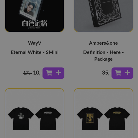
WayV
Ampers&one
Eternal White - SMini
Definition - Here -
Package
10
,-
35
,-
17
,-