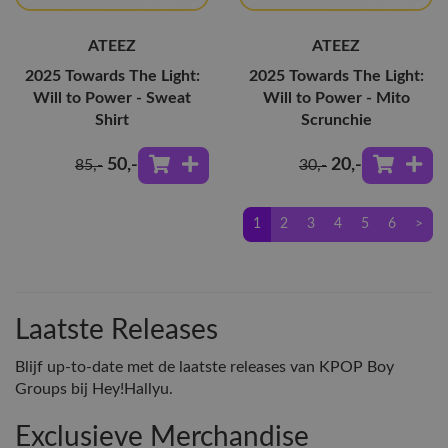
ATEEZ
ATEEZ
2025 Towards The Light:
2025 Towards The Light:
Will to Power - Sweat
Will to Power - Mito
Shirt
Scrunchie
50
,-
20
,-
85
,-
30
,-
1
2
3
4
5
6
>
Laatste Releases
Blijf up-to-date met de laatste releases van KPOP Boy
Groups bij Hey!Hallyu.
Exclusieve Merchandise