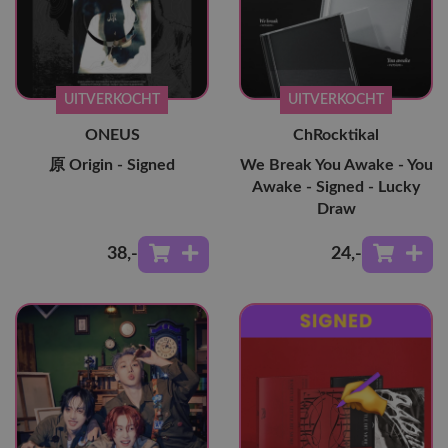
UITVERKOCHT
UITVERKOCHT
ONEUS
ChRocktikal
原 Origin - Signed
We Break You Awake - You
Awake - Signed - Lucky
Draw
38
,-
24
,-