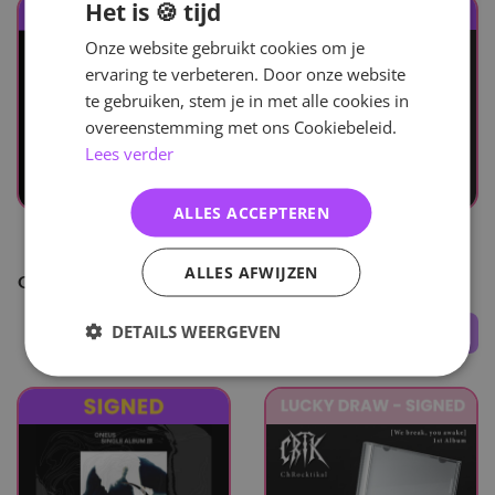
Het is 🍪 tijd
Onze website gebruikt cookies om je
ervaring te verbeteren. Door onze website
te gebruiken, stem je in met alle cookies in
overeenstemming met ons Cookiebeleid.
Lees verder
ALLES ACCEPTEREN
UITVERKOCHT
UITVERKOCHT
Xnghan&Xoul
Evvne
ALLES AFWIJZEN
Glow - Photobook - Signed
Backtalk - Signed
DETAILS WEERGEVEN
45
,-
35
,-