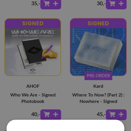
35
,-
30
,-
PRE-ORDER
AHOF
Kard
Who We Are - Signed
Where To Now? (Part 2) :
Photobook
Nowhere - Signed
40
,-
45
,-