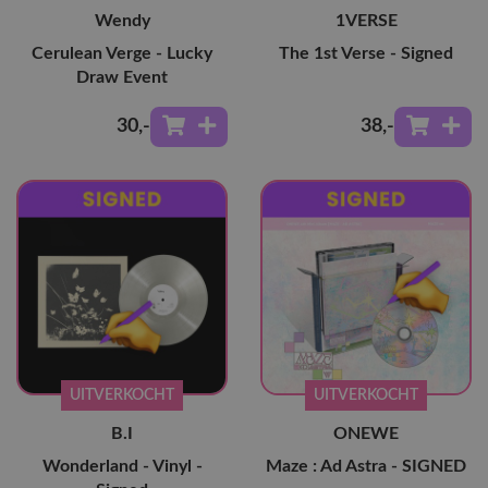
Wendy
1VERSE
Cerulean Verge - Lucky
The 1st Verse - Signed
Draw Event
30
,-
38
,-
UITVERKOCHT
UITVERKOCHT
B.I
ONEWE
Wonderland - Vinyl -
Maze : Ad Astra - SIGNED