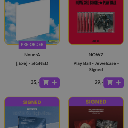
PRE-ORDER
NouerA
NOWZ
[.Exe] - SIGNED
Play Ball - Jewelcase -
Signed
35
,-
29
,-