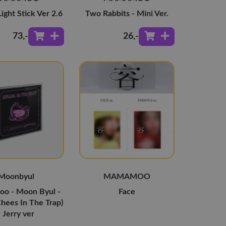
Light Stick Ver 2.6
Two Rabbits - Mini Ver.
73
,-
26
,-
Moonbyul
MAMAMOO
o - Moon Byul -
Face
(Chees In The Trap)
- Jerry ver