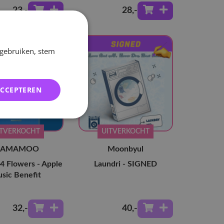
23
,-
28
,-
 gebruiken, stem
ACCEPTEREN
ITVERKOCHT
UITVERKOCHT
AMAMOO
Moonbyul
4 Flowers - Apple
Laundri - SIGNED
sic Benefit
32
,-
40
,-