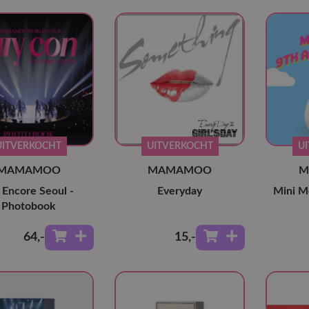
UITVERKOCHT
UITVERKOCHT
U
MAMAMOO
MAMAMOO
M
Encore Seoul -
Everyday
Mini M
Photobook
64
,-
15
,-