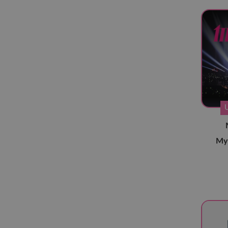
KATSEYE
(13)
New Jeans
(6)
Irene
(5)
Young Posse
(9)
Bewave
(2)
2NE1
(3)
aespa
(101)
Akb48
(3)
My 
APINK
(11)
April
(2)
ARTMS
(19)
BabyMonster
(49)
Billlie
(12)
BLACKPINK
(50)