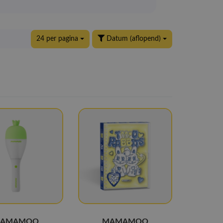
24 per pagina
Datum (aflopend)
AMAMOO
MAMAMOO