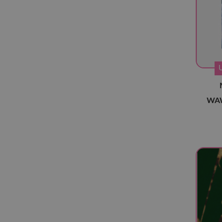
Cherry Bullet
(4)
Cignature
(3)
Craxy
(3)
Crayon Pop
(2)
Davichi
(2)
Dreamcatcher
(25)
WAW
EL7Z UP
(2)
Everglow
(5)
EXO
(2)
FIESTAR
(2)
Fifty Fifty
(3)
FROMIS_9
(18)
(G)I-DLE
(29)
GFriend
(12)