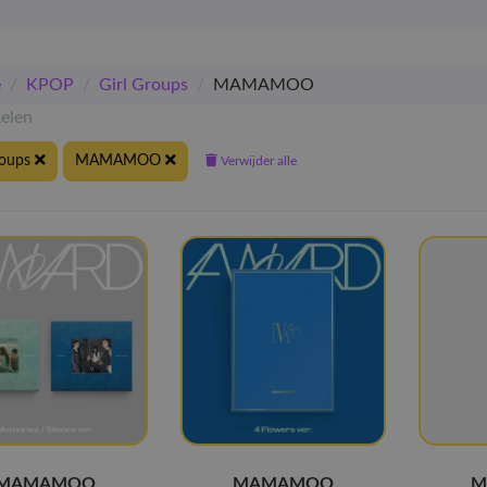
e
/
KPOP
/
Girl Groups
/
MAMAMOO
kelen
roups
MAMAMOO
Verwijder alle
MAMAMOO
MAMAMOO
M