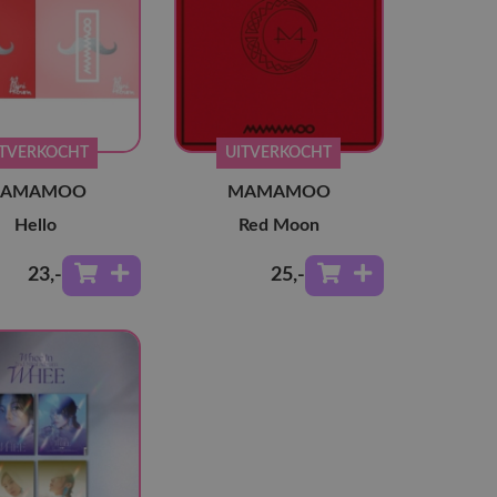
ITVERKOCHT
UITVERKOCHT
AMAMOO
MAMAMOO
Hello
Red Moon
23
,-
25
,-