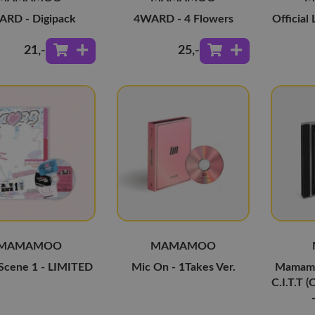
RD - Digipack
4WARD - 4 Flowers
Official 
21
,-
25
,-
MAMAMOO
MAMAMOO
 Scene 1 - LIMITED
Mic On - 1Takes Ver.
Mamamo
C.I.T.T 