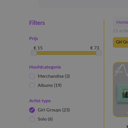
Hom
Filters
23 arti
Prijs
Girl G
€ 15
€ 73
Hoofdcategorie
Merchandise
(3)
Albums
(19)
Artist type
Girl Groups
(23)
Solo
(6)