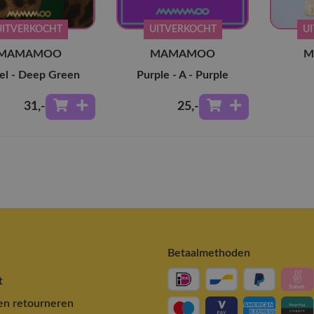
UITVERKOCHT
UITVERKOCHT
U
MAMAMOO
MAMAMOO
M
el - Deep Green
Purple - A - Purple
31
,-
25
,-
Betaalmethoden
t
en retourneren