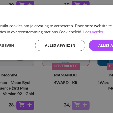
30
,-
25
,-
d
uikt cookies om je ervaring te verbeteren. Door onze website te
ookies in overeenstemming met ons Cookiebeleid.
Lees verder
ERGEVEN
ALLES AFWIJZEN
ALLES 
UITVERKOCHT
U
Moonbyul
MAMAMOO
M
oo - Moon Byul -
4WARD - Kit
4Ward - 
uence (3rd Mini
Mu
- Version 02 - Gold
28
,-
24
,-