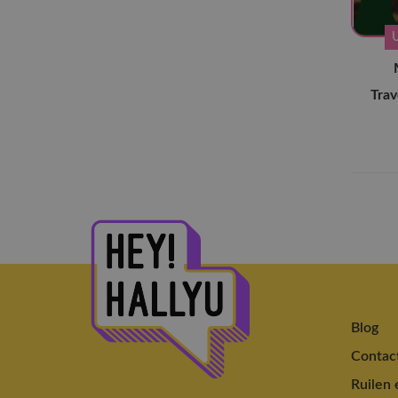
Girl's Day
(4)
Girls Generation
(10)
GOT The Beat
(3)
Trav
H1-KEY
(7)
Illit
(44)
ILY:1
(2)
ITZY
(85)
IVE
(58)
IZ*ONE
(2)
Jennie
(4)
Jisoo
(5)
Blog
Kep1er
(29)
Contac
Kiss of Life
(21)
Ruilen 
LE SSERAFIM
(84)