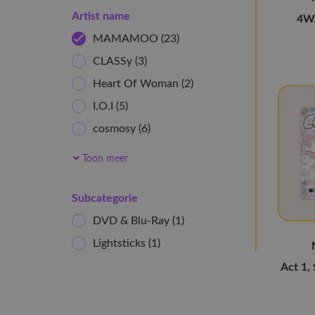
Artist name
4WA
MAMAMOO
(23)
CLASSy
(3)
Heart Of Woman
(2)
I.O.I
(5)
cosmosy
(6)
Ichillin'
(2)
Toon meer
AtHeart
(4)
ifeye
(7)
Subcategorie
Baby DONT Cry
(4)
DVD & Blu-Ray
(1)
Kiiras
(4)
Lightsticks
(1)
Uspeer
(5)
Act 1,
UAU
(11)
I-dle
(18)