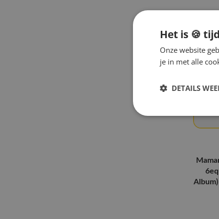
HITGS
(3)
MEOVV
(10)
Het is 🍪 tij
Girl's Generation
(2)
Onze website gebr
KiiiKiii
(14)
je in met alle c
GENBLUE
(2)
DETAILS WE
Yeji
(5)
Hearts2Hearts
(26)
MINNIE
(3)
Izna
(17)
Primrose
(4)
Mamam
Odd Youth
(7)
6eq
Album) 
Say My Name
(7)
QWER
(3)
EXID
(2)