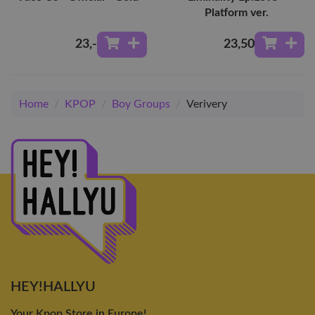
Platform ver.
23
,-
23
,50
Home
/
KPOP
/
Boy Groups
/
Verivery
HEY!HALLYU
Your Kpop Store in Europe!