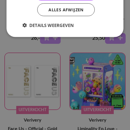
ALLES AFWIJZEN
Verivery
Verivery
Face Me
Series O [Round 2: Hole] -
DETAILS WEERGEVEN
Lock - Black
26
,-
25
,50
UITVERKOCHT
UITVERKOCHT
Verivery
Verivery
Face Us - Official - Gold
Liminality Ep.Love -