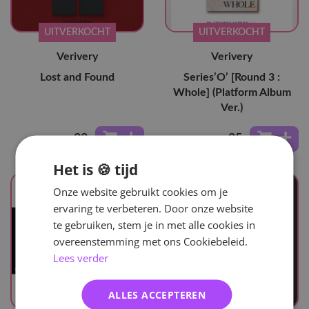
UITVERKOCHT
UITVERKOCHT
Verivery
Verivery
Lost and Found
Series’O’ [Round 3 :
Whole] (Platform Album
Ver.)
22
,-
25
,-
Het is 🍪 tijd
Onze website gebruikt cookies om je
ervaring te verbeteren. Door onze website
te gebruiken, stem je in met alle cookies in
overeenstemming met ons Cookiebeleid.
Lees verder
ALLES ACCEPTEREN
UITVERKOCHT
UITVERKOCHT