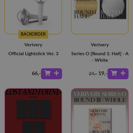
BACKORDER
Verivery
Verivery
Official Lightstick Ver. 3
Series O [Round 1: Hall] - A
- White
66
,-
19
,-
24
,-