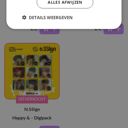
ALLES AFWIJZEN
N.SSign
N.SSign
Love potion
Happy & - Digipack
DETAILS WEERGEVEN
25
,-
24
,-
UITVERKOCHT
N.SSign
Happy & - Digipack