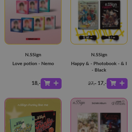
N.SSign
N.SSign
Love potion - Nemo
Happy & - Photobook - & I
- Black
18
,-
17
,-
27
,-