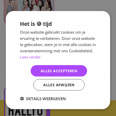
Het is 🍪 tijd
UITVERKOCHT
Onze website gebruikt cookies om je
Eric nam
ervaring te verbeteren. Door onze website
Isn't There?
te gebruiken, stem je in met alle cookies in
overeenstemming met ons Cookiebeleid.
15
,-
Lees verder
ALLES ACCEPTEREN
Home
/
KPOP
/
Solo
/
Eric Nam
ALLES AFWIJZEN
DETAILS WEERGEVEN