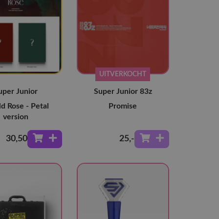
UITVERKOCHT
uper Junior
Super Junior 83z
d Rose - Petal
Promise
version
30
,50
25
,-