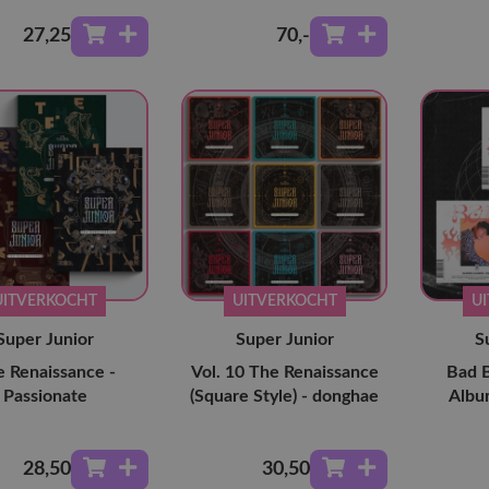
27
,25
70
,-
UITVERKOCHT
UITVERKOCHT
U
Super Junior
Super Junior
S
 Renaissance -
Vol. 10 The Renaissance
Bad B
Passionate
(Square Style) - donghae
Albu
28
,50
30
,50