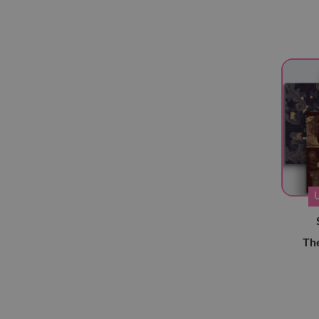
iKon
(8)
Jin
(6)
Just B
(5)
Key
(7)
Kingdom
(7)
Lucy
(5)
LUN8
(12)
M.O.N.T
(5)
MCND
(8)
Mirae
(7)
Monsta X
(32)
The
N.Flying
(13)
N.SSign
(7)
NCT
(92)