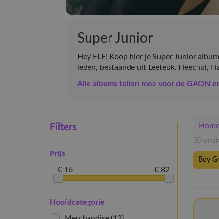
Super Junior
Hey ELF! Koop hier je Super Junior album
leden, bestaande uit Leeteuk, Heechul,
Alle albums tellen mee voor de GAON 
Hom
Filters
30 arti
Prijs
Boy G
€ 16
€ 82
Hoofdcategorie
Merchandise
(12)