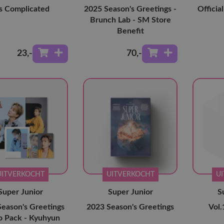
's Complicated
2025 Season's Greetings -
Official
Brunch Lab - SM Store
Benefit
23
,-
70
,-
UITVERKOCHT
UITVERKOCHT
U
Super Junior
Super Junior
S
eason's Greetings
2023 Season's Greetings
Vol.
o Pack - Kyuhyun