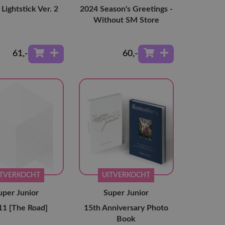
 Lightstick Ver. 2
2024 Season's Greetings -
Without SM Store
61
,-
60
,-
ITVERKOCHT
UITVERKOCHT
uper Junior
Super Junior
11 [The Road]
15th Anniversary Photo
Book