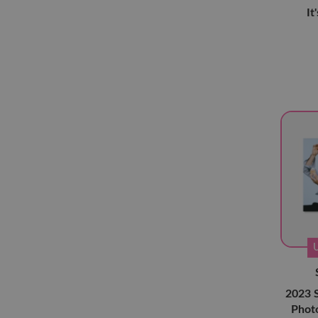
CNBlue
(5)
It
CRAVITY
(27)
Day6
(25)
DKB
(9)
DKZ
(9)
Drippin'
(11)
E'Last
(7)
ENHYPEN
(123)
Epex
(15)
Epik High
(5)
Evnne
(12)
EXO
(38)
GOT7
(12)
2023 S
Highlight
(12)
Phot