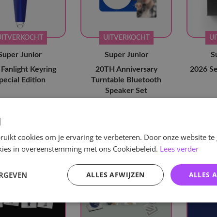
UITVERKOCHT
UITVERKOCHT
U
Super Junior
Super Junior
S
 Fanlight Keyring
20TH Anniversary
2026 Se
pecial Edition
Turntable Bluetooth
Speaker Set
32
,-
56
,-
d
uikt cookies om je ervaring te verbeteren. Door onze website te
ookies in overeenstemming met ons Cookiebeleid.
Lees verder
ERGEVEN
ALLES AFWIJZEN
ALLES 