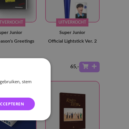
ITVERKOCHT
UITVERKOCHT
uper Junior
Super Junior
ason's Greetings
Official Lightstick Ver. 2
60
,-
65
,-
 gebruiken, stem
ACCEPTEREN