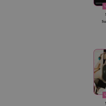
ALL(H)OURS
(8)
Ampers&one
(11)
Astro
(13)
Su
ATBO
(5)
ATEEZ
(196)
B1A4
(4)
Bae173
(6)
Baekhyun
(5)
BigBang
(6)
Blitzers
(7)
BOYNEXTDOOR
(35)
BtoB
(12)
BTS
(165)
CIX
(16)