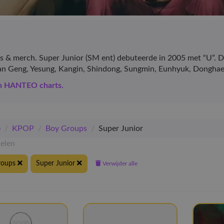
s & merch. Super Junior (SM ent) debuteerde in 2005 met “U”. D
 Han Geng, Yesung, Kangin, Shindong, Sungmin, Eunhyuk, Dongh
en HANTEO charts.
e
/
KPOP
/
Boy Groups
/
Super Junior
kelen
roups
Super Junior
Verwijder alle