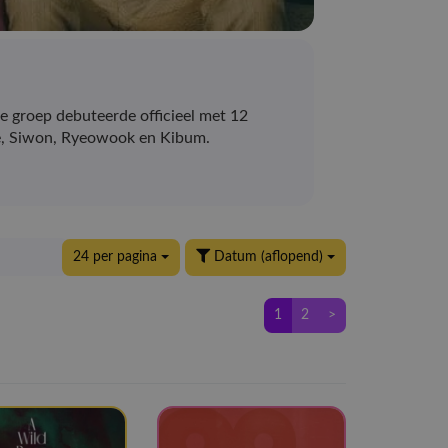
e groep debuteerde officieel met 12
ae, Siwon, Ryeowook en Kibum.
24 per pagina
Datum (aflopend)
1
2
>