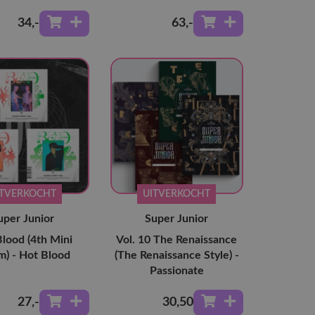
34
,-
63
,-
ITVERKOCHT
UITVERKOCHT
uper Junior
Super Junior
lood (4th Mini
Vol. 10 The Renaissance
m) - Hot Blood
(The Renaissance Style) -
Passionate
27
,-
30
,50