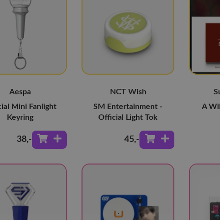
Aespa
NCT Wish
S
cial Mini Fanlight
SM Entertainment -
A Wil
Keyring
Official Light Tok
38
,-
45
,-