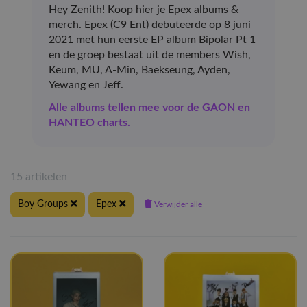
Hey Zenith! Koop hier je Epex albums &
merch. Epex (C9 Ent) debuteerde op 8 juni
2021 met hun eerste EP album Bipolar Pt 1
en de groep bestaat uit de members Wish,
Keum, MU, A-Min, Baekseung, Ayden,
Yewang en Jeff.
Alle albums tellen mee voor de GAON en
HANTEO charts.
15 artikelen
Boy Groups
Epex
Verwijder alle