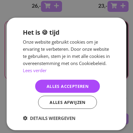
26
,-
23
,-
Het is 🍪 tijd
Onze website gebruikt cookies om je
ervaring te verbeteren. Door onze website
te gebruiken, stem je in met alle cookies in
overeenstemming met ons Cookiebeleid.
Lees verder
UITVERKOCHT
UITVERKOCHT
ALLES ACCEPTEREN
Epex
Epex
Youth Chapter 1: Youth
Prelude Of Love Chapter
ALLES AFWIJZEN
Days
2. Growing Pains
DETAILS WEERGEVEN
30
,-
29
,-