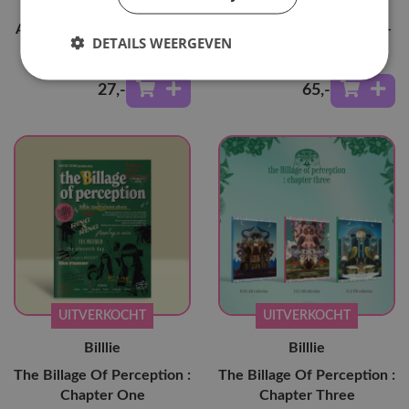
Billlie
Billlie
Appendix : Of All We Have
2024 Season's Greetings -
DETAILS WEERGEVEN
Lost
Four Seasons
27
,-
65
,-
UITVERKOCHT
UITVERKOCHT
Billlie
Billlie
The Billage Of Perception :
The Billage Of Perception :
Chapter One
Chapter Three