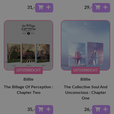
31
,-
29
,-
UITVERKOCHT
UITVERKOCHT
Billlie
Billlie
The Billage Of Perception :
The Collective Soul And
Chapter Two
Unconscious : Chapter
One
35
,-
26
,-