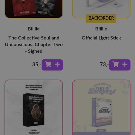
BACKORDER
Billlie
Billlie
The Collective Soul and
Official Light Stick
Unconscious: Chapter Two
- Signed
35
,-
73
,-