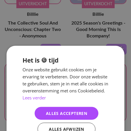
UITVERKOCHT
UITVERKOCHT
Billlie
Billlie
The Collective Soul And
2025 Season's Greetings -
Unconscious: Chapter Two
Good Morning This Is
- Anonymous
Bcompany!
18
,-
67
,-
Het is 🍪 tijd
Onze website gebruikt cookies om je
ervaring te verbeteren. Door onze website
te gebruiken, stem je in met alle cookies in
overeenstemming met ons Cookiebeleid.
Lees verder
ALLES ACCEPTEREN
UITVERKOCHT
UITVERKOCHT
ALLES AFWIJZEN