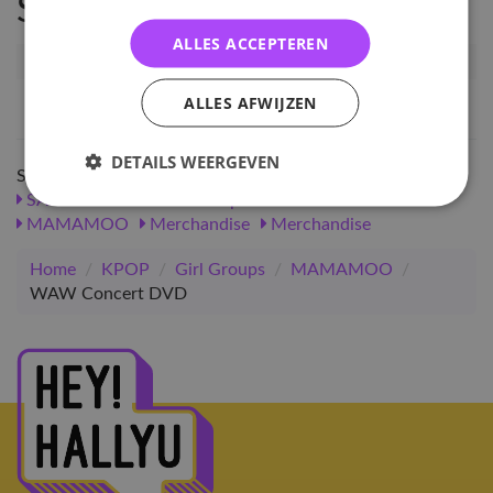
Specificaties
ALLES ACCEPTEREN
Artikelnummer
9017
EAN nummer
1000000090178
ALLES AFWIJZEN
DETAILS WEERGEVEN
Shop meer
SALE
KPOP
Girl Groups
Merchandise
MAMAMOO
Merchandise
Merchandise
Home
/
KPOP
/
Girl Groups
/
MAMAMOO
/
WAW Concert DVD