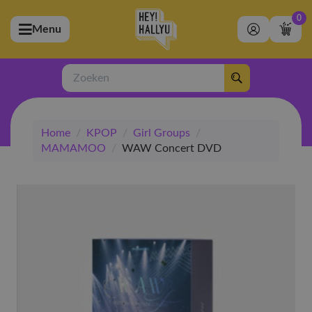
0
Menu
bmenu (Artiesten)
ubmenu (Merchandise)
Zoeken
bmenu (Exclusive)
Home
/
KPOP
/
Girl Groups
/
bmenu (Winkel)
MAMAMOO
/
WAW Concert DVD