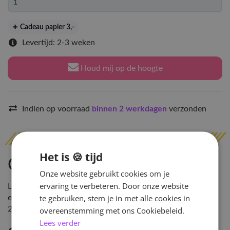
Cadeau papier 3
,-
Levertijd: 2-3 weken
Houd mij op de hoogte
Indien op voorraad
binnen 2 werkdagen
verzonden
Het is 🍪 tijd
Omschrijving
Onze website gebruikt cookies om je
ervaring te verbeteren. Door onze website
Let op: Dit product bestellen we mee op het moment dat
te gebruiken, stem je in met alle cookies in
een bestelling bij ons is geplaatst. De verwachte levertijd is
2-4 weken na bestellen. \n \n
overeenstemming met ons Cookiebeleid.
Lees verder