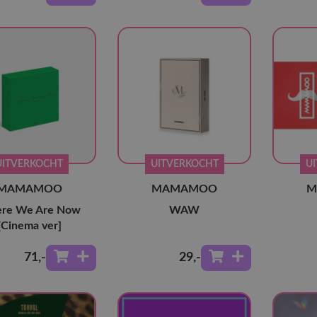
UITVERKOCHT
UITVERKOCHT
U
MAMAMOO
MAMAMOO
M
re We Are Now
WAW
[Cinema ver]
71
,-
29
,-