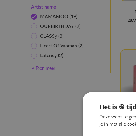
Artist name
MAMAMOO
(19)
4WA
OURBIRTHDAY
(2)
CLASSy
(3)
Heart Of Woman
(2)
Latency
(2)
Owis
(2)
Toon meer
cosmosy
(6)
Ichillin'
(2)
AtHeart
(4)
ifeye
(7)
Het is 🍪 tij
Baby DONT Cry
(4)
Onze website gebr
je in met alle c
Kiiras
(4)
Mic 
Uspeer
(5)