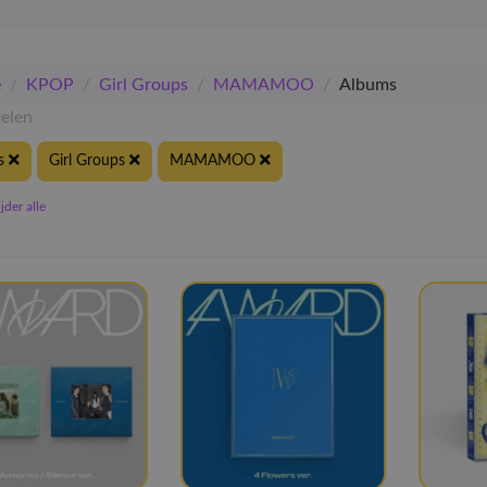
e
/
KPOP
/
Girl Groups
/
MAMAMOO
/
Albums
kelen
s
Girl Groups
MAMAMOO
der alle