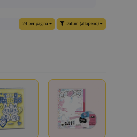
24 per pagina
Datum (aflopend)