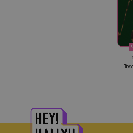
Cignature
(3)
Craxy
(3)
Crayon Pop
(2)
Davichi
(2)
Dreamcatcher
(18)
Everglow
(4)
FIESTAR
(2)
Trav
Fifty Fifty
(2)
FROMIS_9
(15)
(G)I-DLE
(18)
GFriend
(9)
Girl's Day
(4)
Girls Generation
(5)
GOT The Beat
(2)