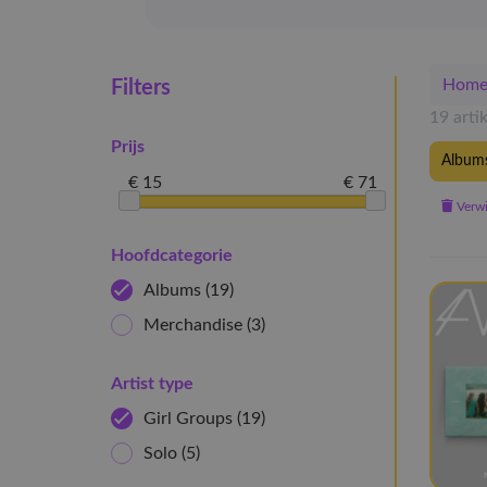
Hom
Filters
19 arti
Prijs
Album
€ 15
€ 71
Verwij
Hoofdcategorie
Albums
(19)
Merchandise
(3)
Artist type
Girl Groups
(19)
Solo
(5)