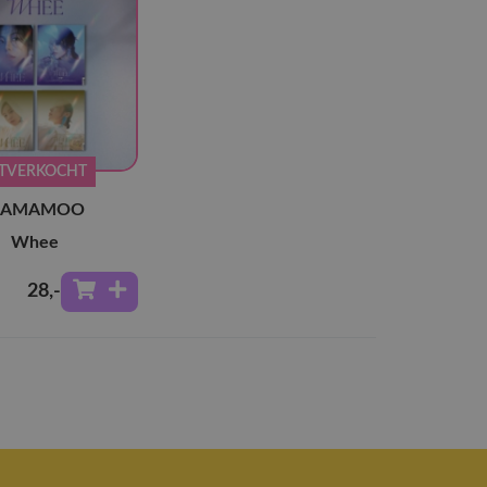
ITVERKOCHT
AMAMOO
Whee
28
,-