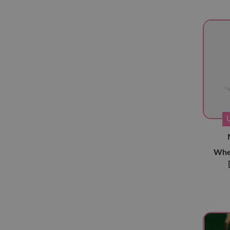
EXID
(2)
KATSEYE
(5)
Irene
(5)
Young Posse
(8)
Bewave
(2)
aespa
(48)
Akb48
(3)
APINK
(6)
April
(2)
Whe
ARTMS
(14)
BabyMonster
(17)
Billlie
(9)
BLACKPINK
(23)
Cherry Bullet
(3)