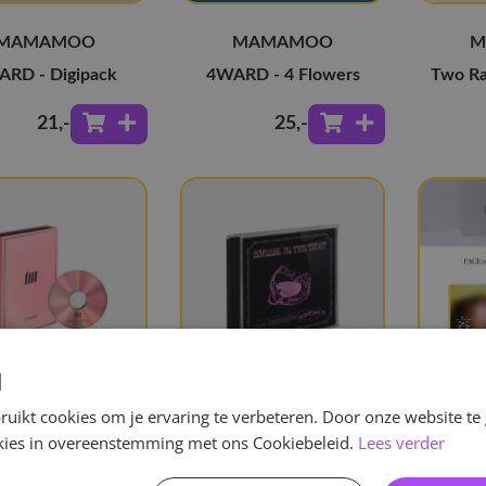
MAMAMOO
MAMAMOO
M
RD - Digipack
4WARD - 4 Flowers
Two Rab
21
,-
25
,-
d
uikt cookies om je ervaring te verbeteren. Door onze website te
MAMAMOO
Moonbyul
M
ookies in overeenstemming met ons Cookiebeleid.
Lees verder
On - 1Takes Ver.
Mamamoo - Moon Byul -
C.I.T.T (Chees In The Trap)