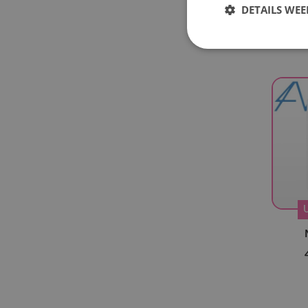
DETAILS WE
UAU
(9)
I-dle
(13)
HITGS
(3)
MEOVV
(8)
KiiiKiii
(11)
GENBLUE
(2)
Yeji
(5)
Hearts2Hearts
(15)
MINNIE
(3)
Izna
(12)
Primrose
(4)
Odd Youth
(6)
Say My Name
(7)
QWER
(3)