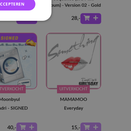
ACCEPTEREN
Album) - Version 02 - Gold
28
,-
28
,-
ITVERKOCHT
UITVERKOCHT
Moonbyul
MAMAMOO
ndri - SIGNED
Everyday
40
,-
15
,-