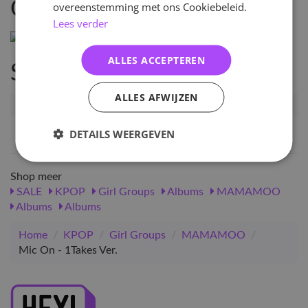
Omschrijving
overeenstemming met ons Cookiebeleid.
Lees verder
ALLES ACCEPTEREN
Specificaties
ALLES AFWIJZEN
Artikelnummer
48046
EAN nummer
1000000480467
DETAILS WEERGEVEN
Shop meer
SALE
KPOP
Girl Groups
Albums
MAMAMOO
Albums
Albums
Home
/
KPOP
/
Girl Groups
/
MAMAMOO
/
Mic On - 1Takes Ver.