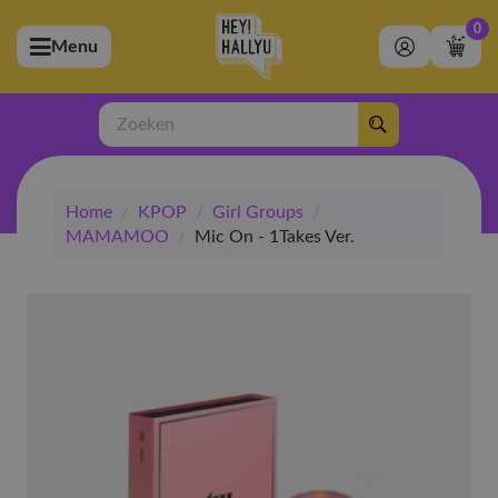
0
Menu
bmenu (Artiesten)
ubmenu (Merchandise)
Zoeken
bmenu (Exclusive)
Home
/
KPOP
/
Girl Groups
/
bmenu (Winkel)
MAMAMOO
/
Mic On - 1Takes Ver.