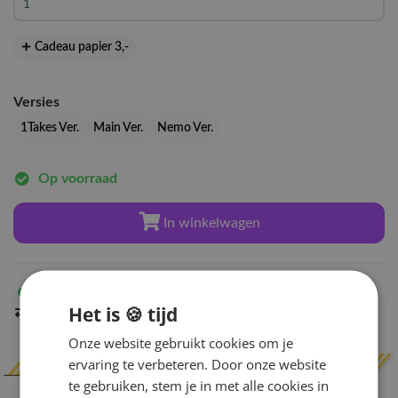
Cadeau papier 3
,-
Versies
1Takes Ver.
Main Ver.
Nemo Ver.
Op voorraad
In winkelwagen
Op voorraad
in Amsterdam
Het is 🍪 tijd
Indien op voorraad
binnen 2 werkdagen
verzonden
Onze website gebruikt cookies om je
ervaring te verbeteren. Door onze website
te gebruiken, stem je in met alle cookies in