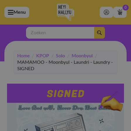
0
Menu
bmenu (Artiesten)
ubmenu (Merchandise)
Zoeken
bmenu (Exclusive)
Home
/
KPOP
/
Solo
/
Moonbyul
/
bmenu (Winkel)
MAMAMOO - Moonbyul - Laundri - Laundry -
SIGNED