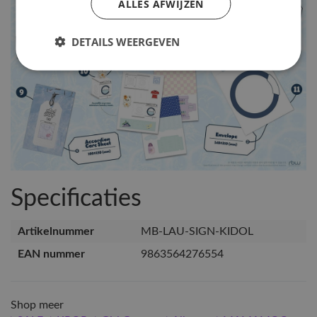
ALLES AFWIJZEN
DETAILS WEERGEVEN
Specificaties
Artikelnummer
MB-LAU-SIGN-KIDOL
EAN nummer
9863564276554
Shop meer