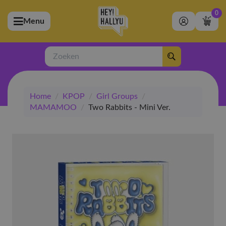
0
Menu
bmenu (Artiesten)
ubmenu (Merchandise)
Zoeken
bmenu (Exclusive)
Home
/
KPOP
/
Girl Groups
/
bmenu (Winkel)
MAMAMOO
/
Two Rabbits - Mini Ver.