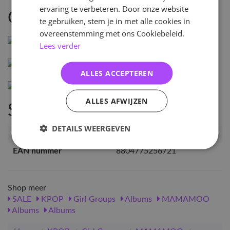
ervaring te verbeteren. Door onze website
Omschrijving
te gebruiken, stem je in met alle cookies in
overeenstemming met ons Cookiebeleid.
Lees verder
ALLES ACCEPTEREN
ALLES AFWIJZEN
Specificaties
DETAILS WEERGEVEN
Artikelnummer
99535
EAN nummer
8804775256721
Shop meer
SALE
KPOP
Girl Groups
Albums
MAMAMOO
Albums
Albums