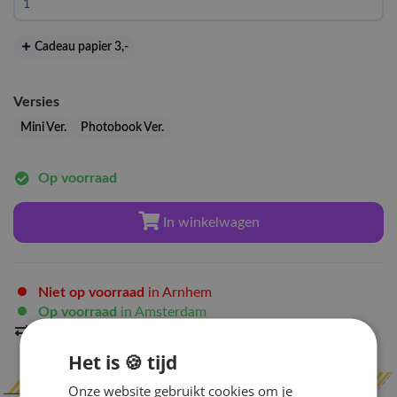
Cadeau papier 3
,-
Versies
Mini Ver.
Photobook Ver.
Op voorraad
In winkelwagen
Niet op voorraad
in Arnhem
Op voorraad
in Amsterdam
Indien op voorraad
binnen 2 werkdagen
verzonden
Het is 🍪 tijd
Onze website gebruikt cookies om je