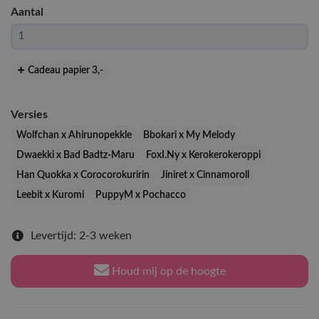
Aantal
Cadeau papier 3
,-
Versies
Wolfchan x Ahirunopekkle
Bbokari x My Melody
Dwaekki x Bad Badtz-Maru
FoxI.Ny x Kerokerokeroppi
Han Quokka x Corocorokuririn
Jiniret x Cinnamoroll
Leebit x Kuromi
PuppyM x Pochacco
Levertijd: 2-3 weken
Houd mij op de hoogte