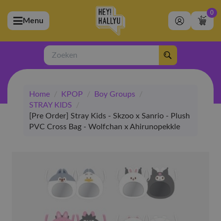
0
Menu
bmenu (Artiesten)
ubmenu (Merchandise)
Zoeken
bmenu (Exclusive)
Home
/
KPOP
/
Boy Groups
/
bmenu (Winkel)
STRAY KIDS
/
[Pre Order] Stray Kids - Skzoo x Sanrio - Plush
PVC Cross Bag - Wolfchan x Ahirunopekkle