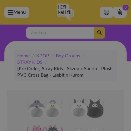
0
Menu
bmenu (Artiesten)
ubmenu (Merchandise)
Zoeken
bmenu (Exclusive)
Home
/
KPOP
/
Boy Groups
/
bmenu (Winkel)
STRAY KIDS
/
[Pre Order] Stray Kids - Skzoo x Sanrio - Plush
PVC Cross Bag - Leebit x Kuromi