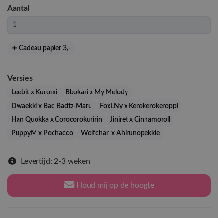
Aantal
Cadeau papier 3
,-
Versies
Leebit x Kuromi
Bbokari x My Melody
Dwaekki x Bad Badtz-Maru
FoxI.Ny x Kerokerokeroppi
Han Quokka x Corocorokuririn
Jiniret x Cinnamoroll
PuppyM x Pochacco
Wolfchan x Ahirunopekkle
Levertijd: 2-3 weken
Houd mij op de hoogte