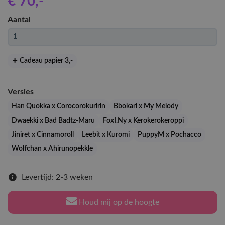
€ 70
,-
Aantal
Cadeau papier 3
,-
Versies
Han Quokka x Corocorokuririn
Bbokari x My Melody
Dwaekki x Bad Badtz-Maru
FoxI.Ny x Kerokerokeroppi
Jiniret x Cinnamoroll
Leebit x Kuromi
PuppyM x Pochacco
Wolfchan x Ahirunopekkle
Levertijd: 2-3 weken
Houd mij op de hoogte