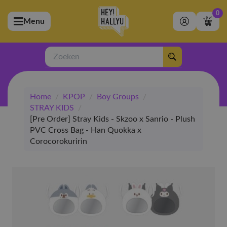
0
Menu
bmenu (Artiesten)
ubmenu (Merchandise)
Zoeken
bmenu (Exclusive)
Home
/
KPOP
/
Boy Groups
/
bmenu (Winkel)
STRAY KIDS
/
[Pre Order] Stray Kids - Skzoo x Sanrio - Plush
PVC Cross Bag - Han Quokka x
Corocorokuririn