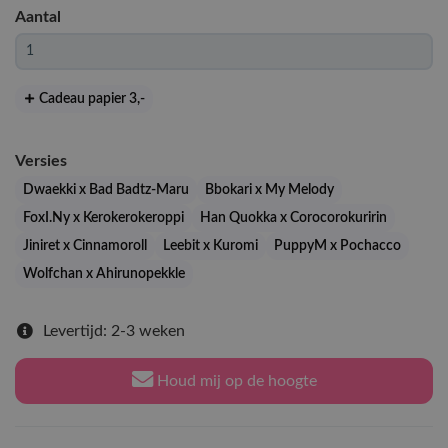
Aantal
Cadeau papier 3
,-
Versies
Dwaekki x Bad Badtz-Maru
Bbokari x My Melody
FoxI.Ny x Kerokerokeroppi
Han Quokka x Corocorokuririn
Jiniret x Cinnamoroll
Leebit x Kuromi
PuppyM x Pochacco
Wolfchan x Ahirunopekkle
Levertijd: 2-3 weken
Houd mij op de hoogte