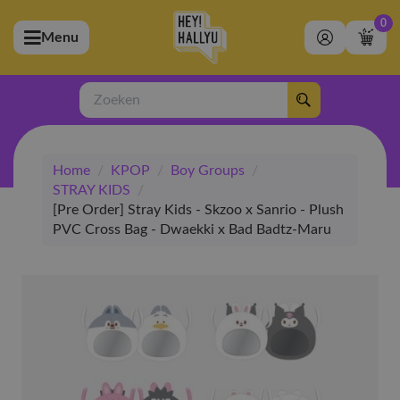
0
Menu
bmenu (Artiesten)
ubmenu (Merchandise)
Zoeken
bmenu (Exclusive)
Home
/
KPOP
/
Boy Groups
/
bmenu (Winkel)
STRAY KIDS
/
[Pre Order] Stray Kids - Skzoo x Sanrio - Plush
PVC Cross Bag - Dwaekki x Bad Badtz-Maru