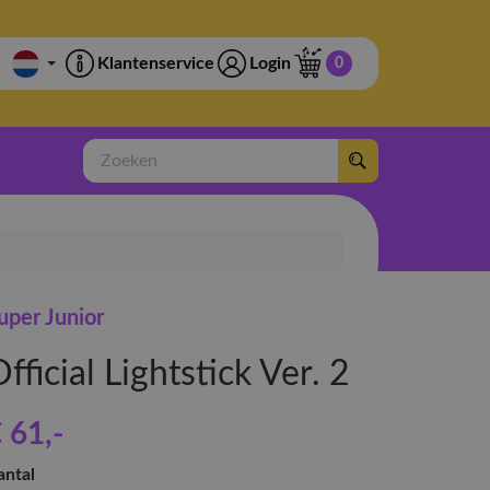
Klantenservice
Login
0
Zoeken
uper Junior
fficial Lightstick Ver. 2
 61
,-
antal