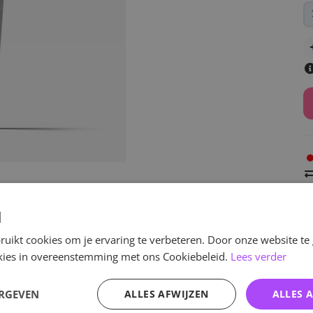
v
d
uikt cookies om je ervaring te verbeteren. Door onze website te
ookies in overeenstemming met ons Cookiebeleid.
Lees verder
Specificaties
ERGEVEN
ALLES AFWIJZEN
ALLES 
aad, maar komt met de
Artikelnummer
1-4 weken. De levertijd hangt