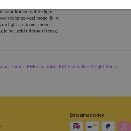
EAN nummer
r de nieuwe voorraad wordt
as voor komen dat de light
verancier zo veel mogelijk in
de light stick niet meer
g je het geld uiteraard terug.
uper Junior
Merchandise
Merchandise
Light Sticks
Betaalmethoden
t