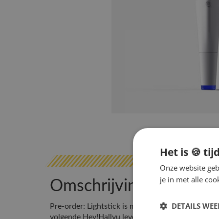
Het is 🍪 tij
Onze website gebr
je in met alle c
Omschrijving
DETAILS WE
Pre-order: Lightstick is momenteel niet op voorr
volgende Hey!Hallyu levering mee \nLeverdatum: 