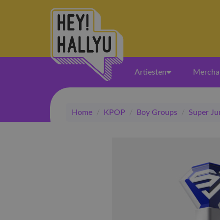
Artiesten
Mercha
Home
/
KPOP
/
Boy Groups
/
Super Ju