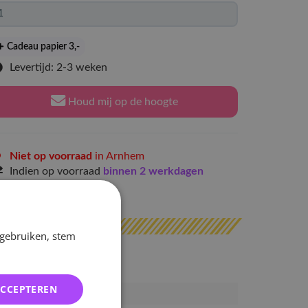
Cadeau papier 3
,-
Levertijd: 2-3 weken
Houd mij op de hoogte
Niet op voorraad
in Arnhem
Indien op voorraad
binnen 2 werkdagen
erzonden
 gebruiken, stem
ACCEPTEREN
SUJU-OLS-V2