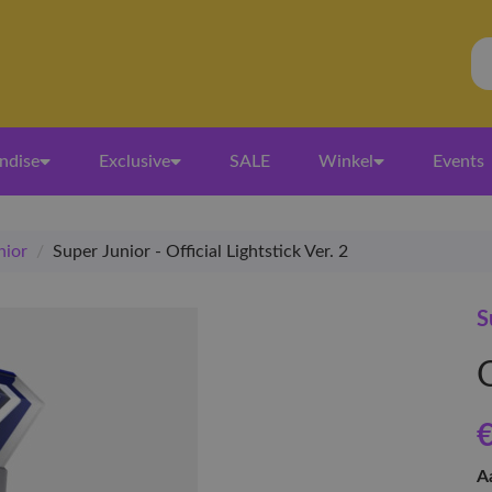
ndise
Exclusive
SALE
Winkel
Events
nior
/
Super Junior - Official Lightstick Ver. 2
S
O
€
A