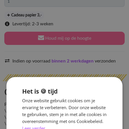
Cadeau papier 3
,-
Levertijd: 2-3 weken
Houd mij op de hoogte
Indien op voorraad
binnen 2 werkdagen
verzonden
Het is 🍪 tijd
Omschrijving
Onze website gebruikt cookies om je
Pre-order tot: 16 nov
ervaring te verbeteren. Door onze website
\nRelease datum: 30 dec
te gebruiken, stem je in met alle cookies in
\nVerwachte leverdatum: 15 jan 2021
overeenstemming met ons Cookiebeleid.
\n
Lees verder