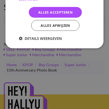
Specificaties
ALLES ACCEPTEREN
Artikelnummer
7142
ALLES AFWIJZEN
EAN nummer
1000000071429
DETAILS WEERGEVEN
Shop meer
SALE
KPOP
Boy Groups
Merchandise
Super Junior
Merchandise
Merchandise
Home
/
KPOP
/
Boy Groups
/
Super Junior
/
15th Anniversary Photo Book