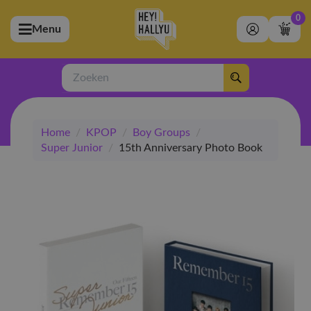
0
Menu
bmenu (Artiesten)
ubmenu (Merchandise)
Zoeken
bmenu (Exclusive)
Home
/
KPOP
/
Boy Groups
/
bmenu (Winkel)
Super Junior
/
15th Anniversary Photo Book