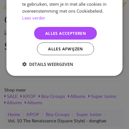
te gebruiken, stem je in met alle cookies in
overeenstemming met ons Cookiebeleid.
Lees verder
Omschrijving
ALLES ACCEPTEREN
Specificaties
ALLES AFWIJZEN
Artikelnummer
16250
DETAILS WEERGEVEN
EAN nummer
1000000162509
Shop meer
SALE
KPOP
Boy Groups
Albums
Super Junior
Albums
Albums
Home
/
KPOP
/
Boy Groups
/
Super Junior
/
Vol. 10 The Renaissance (Square Style) - donghae