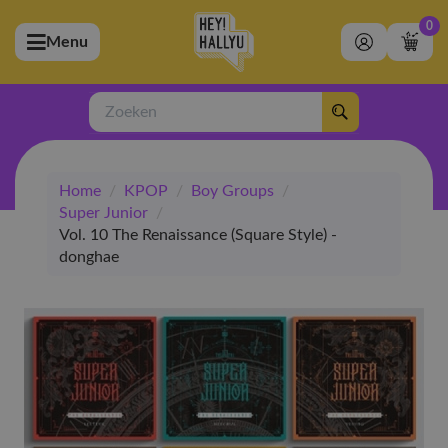
0
Menu
bmenu (Artiesten)
ubmenu (Merchandise)
Zoeken
bmenu (Exclusive)
Home
/
KPOP
/
Boy Groups
/
bmenu (Winkel)
Super Junior
/
Vol. 10 The Renaissance (Square Style) -
donghae