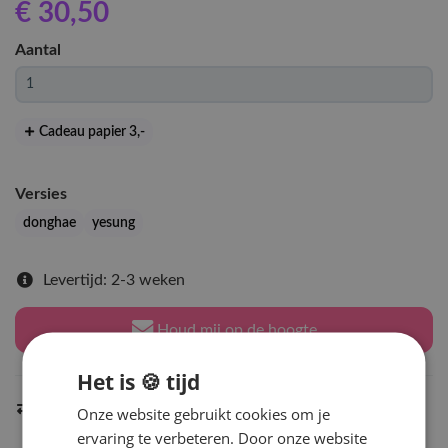
€ 30
,50
Aantal
Cadeau papier 3
,-
Versies
donghae
yesung
Levertijd: 2-3 weken
Houd mij op de hoogte
Het is 🍪 tijd
Indien op voorraad
binnen 2 werkdagen
verzonden
Onze website gebruikt cookies om je
ervaring te verbeteren. Door onze website