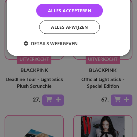
ALLES ACCEPTEREN
ALLES AFWIJZEN
DETAILS WEERGEVEN
UITVERKOCHT
UITVERKOCHT
BLACKPINK
BLACKPINK
Deadline Tour - Light Stick
Official Light Stick -
Plush Scrunchie
Special Edition
27
,-
67
,-