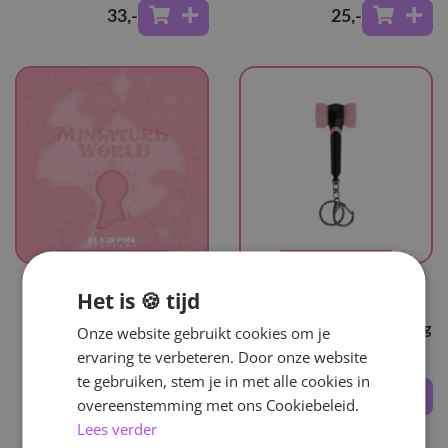
33
,-
25
,-
UITVERKOCHT
UITVERKOCHT
Het is 🍪 tijd
BLACKPINK
BLACKPINK
Miniature World
Official Light Stick Keyring
Onze website gebruikt cookies om je
- Special Edition
ervaring te verbeteren. Door onze website
te gebruiken, stem je in met alle cookies in
30
,-
30
,-
overeenstemming met ons Cookiebeleid.
Lees verder