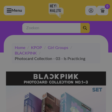
0
Menu
bmenu (Artiesten)
ubmenu (Merchandise)
Zoeken
bmenu (Exclusive)
Home
/
KPOP
/
Girl Groups
/
bmenu (Winkel)
BLACKPINK
/
Photocard Collection - 03 - Is Practicing