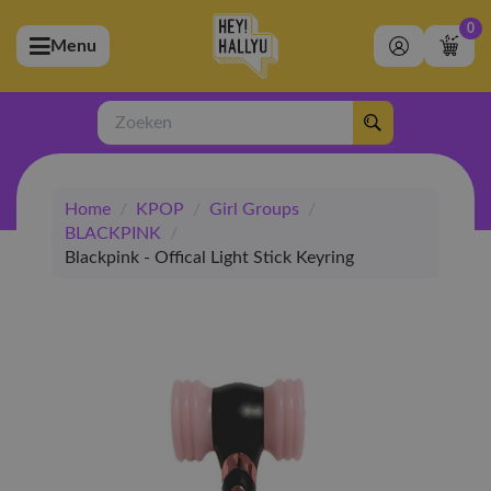
0
Menu
bmenu (Artiesten)
ubmenu (Merchandise)
Zoeken
bmenu (Exclusive)
Home
/
KPOP
/
Girl Groups
/
bmenu (Winkel)
BLACKPINK
/
Blackpink - Offical Light Stick Keyring