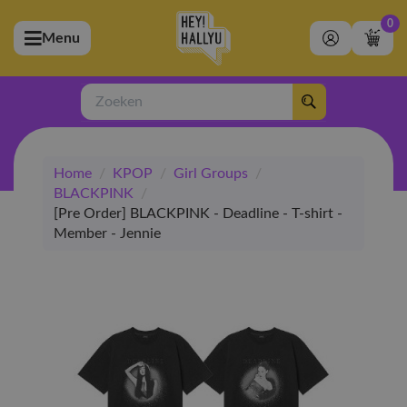
0
Menu
bmenu (Artiesten)
ubmenu (Merchandise)
Zoeken
bmenu (Exclusive)
Home
/
KPOP
/
Girl Groups
/
bmenu (Winkel)
BLACKPINK
/
[Pre Order] BLACKPINK - Deadline - T-shirt -
Member - Jennie