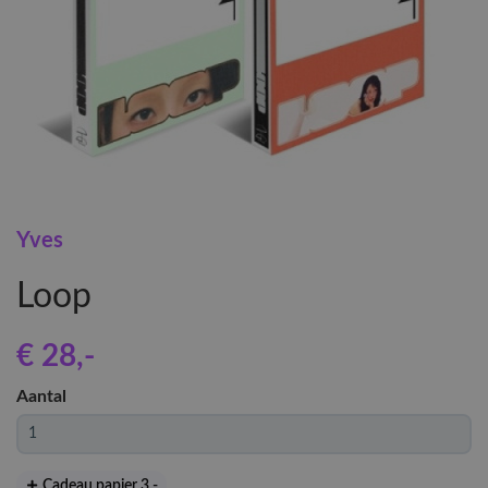
Yves
Loop
€ 28
,-
Aantal
Cadeau papier 3
,-