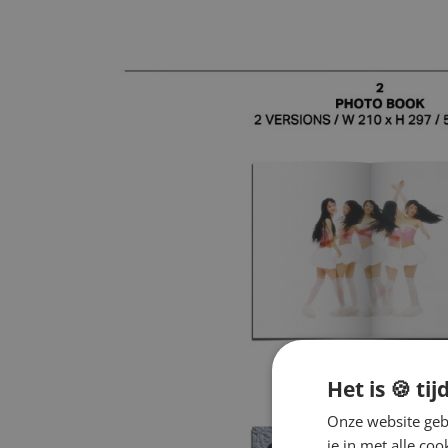
Het is 🍪 tij
Onze website gebr
je in met alle c