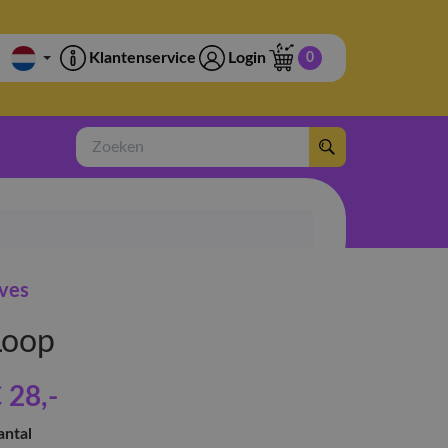
Klantenservice
Login
0
Zoeken
ves
Loop
 28
,-
antal