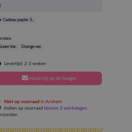
Cadeau papier 3
,-
ersies
Green Ver.
Orange ver.
Levertijd: 2-3 weken
Houd mij op de hoogte
Niet op voorraad
in Arnhem
Indien op voorraad
binnen 2 werkdagen
erzonden