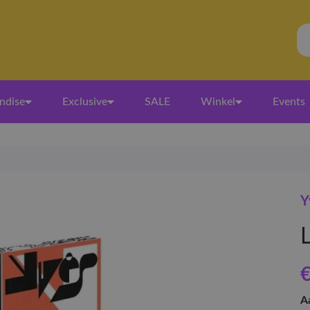
ndise
Exclusive
SALE
Winkel
Events
Y
€
A