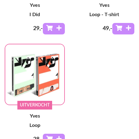
Yves
Yves
I Did
Loop - T-shirt
29
,-
49
,-
UITVERKOCHT
Yves
Loop