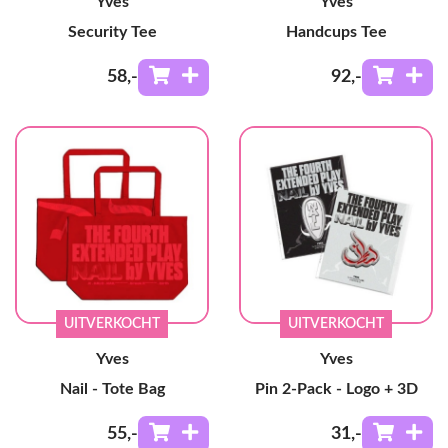
Yves
Yves
Security Tee
Handcups Tee
58
,-
92
,-
UITVERKOCHT
UITVERKOCHT
Yves
Yves
Nail - Tote Bag
Pin 2-Pack - Logo + 3D
55
,-
31
,-