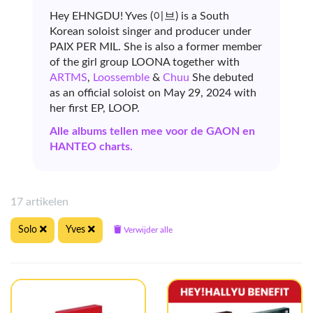
Hey EHNGDU! Yves (이브) is a South
Korean soloist singer and producer under
PAIX PER MIL. She is also a former member
of the girl group LOONA together with
ARTMS
,
Loossemble
&
Chuu
She debuted
as an official soloist on May 29, 2024 with
her first EP, LOOP.
Alle albums tellen mee voor de GAON en
HANTEO charts.
17 artikelen
Solo
Yves
Verwijder alle