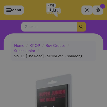
0
Menu
bmenu (Artiesten)
ubmenu (Merchandise)
Zoeken
bmenu (Exclusive)
Home
/
KPOP
/
Boy Groups
/
bmenu (Winkel)
Super Junior
/
Vol.11 [The Road] - SMini ver. - shindong