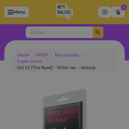
0
Menu
bmenu (Artiesten)
ubmenu (Merchandise)
Zoeken
bmenu (Exclusive)
Home
/
KPOP
/
Boy Groups
/
bmenu (Winkel)
Super Junior
/
Vol.11 [The Road] - SMini ver. - leeteuk