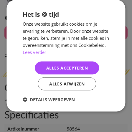
shindong
siwon
yesung
Het is 🍪 tijd
Levertijd: 2-3 weken
Onze website gebruikt cookies om je
ervaring te verbeteren. Door onze website
Houd mij op de hoogte
te gebruiken, stem je in met alle cookies in
overeenstemming met ons Cookiebeleid.
Lees verder
Indien op voorraad
binnen 2 werkdagen
verzonden
ALLES ACCEPTEREN
ALLES AFWIJZEN
Omschrijving
DETAILS WEERGEVEN
Please note: this item does not include an actual CD!!
Specificaties
Artikelnummer
58564