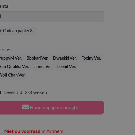
antal
Cadeau papier 3
,-
ersies
PuppyM Ver.
Bbokari Ver.
Dwaekki Ver.
Foxiny Ver.
Han Quokka Ver.
Jiniret Ver.
Leebit Ver.
Wolf Chan Ver.
Levertijd: 2-3 weken
Houd mij op de hoogte
Niet op voorraad
in Arnhem