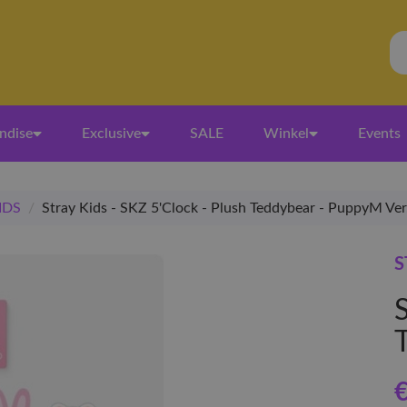
ndise
Exclusive
SALE
Winkel
Events
IDS
/
Stray Kids - SKZ 5'Clock - Plush Teddybear - PuppyM Ver
S
€