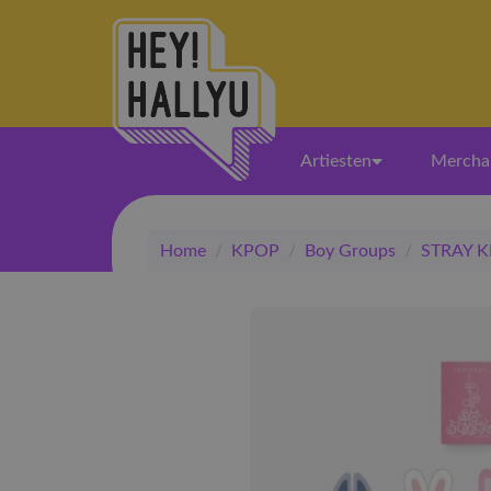
Artiesten
Mercha
Home
/
KPOP
/
Boy Groups
/
STRAY K