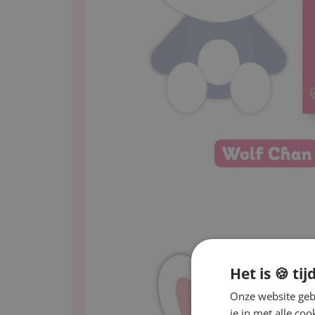
Het is 🍪 tij
Onze website gebr
je in met alle c