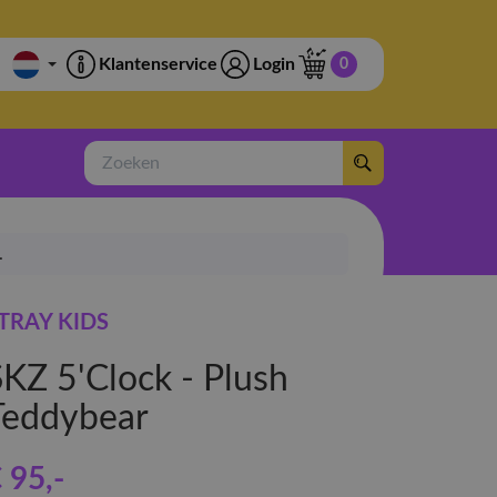
Klantenservice
Login
0
Zoeken
.
TRAY KIDS
SKZ 5'Clock - Plush
Teddybear
 95
,-