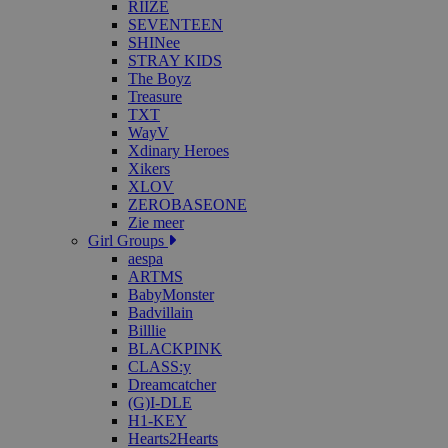
RIIZE
SEVENTEEN
SHINee
STRAY KIDS
The Boyz
Treasure
TXT
WayV
Xdinary Heroes
Xikers
XLOV
ZEROBASEONE
Zie meer
Girl Groups
aespa
ARTMS
BabyMonster
Badvillain
Billlie
BLACKPINK
CLASS:y
Dreamcatcher
(G)I-DLE
H1-KEY
Hearts2Hearts