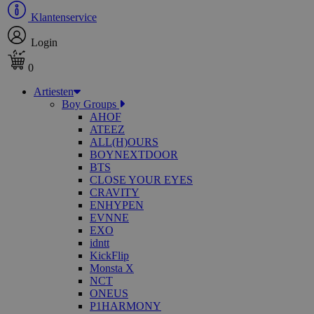
Klantenservice
Login
0
Artiesten
Boy Groups
AHOF
ATEEZ
ALL(H)OURS
BOYNEXTDOOR
BTS
CLOSE YOUR EYES
CRAVITY
ENHYPEN
EVNNE
EXO
idntt
KickFlip
Monsta X
NCT
ONEUS
P1HARMONY