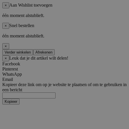
Aan Wishlist toevoegen
×
één moment alstublieft.
Snel bestellen
×
één moment alstublieft.
×
Verder winkelen
Afrekenen
Leuk dat je dit artikel wilt delen!
×
Facebook
Pinterest
WhatsApp
Email
Kopieer deze link om op je website te plaatsen of om te gebruiken in
een bericht
Kopieer
Artiesten
Boy Groups
AHOF
ATEEZ