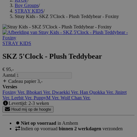
Boy Groups
/
STRAY KIDS
/
Stray Kids - SKZ 5'Clock - Plush Teddybear - Foxiny
STRAY KIDS
SKZ 5'Clock - Plush Teddybear
€ 95
,-
Aantal
Cadeau papier 3
,-
Versies
Foxiny Ver.
Bbokari Ver.
Dwaekki Ver.
Han Quokka Ver.
Jiniret
Ver.
Leebit Ver.
PuppyM Ver.
Wolf Chan Ver.
Levertijd: 2-3 weken
Houd mij op de hoogte
Niet op voorraad
in Arnhem
Indien op voorraad
binnen 2 werkdagen
verzonden