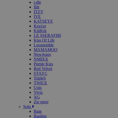
i-dle
Illit
ITZY
IVE
KATSEYE
Kep1er
KiiiKiii
LE SSERAFIM
Kiss Of Life
Loossemble
MAMAMOO
NewJeans
NMIXX
Purple Kiss
Red Velvet
STAYC
TripleS
TWICE
Unis
Viviz
XG
Zie meer
Solo
Bain
Baekho