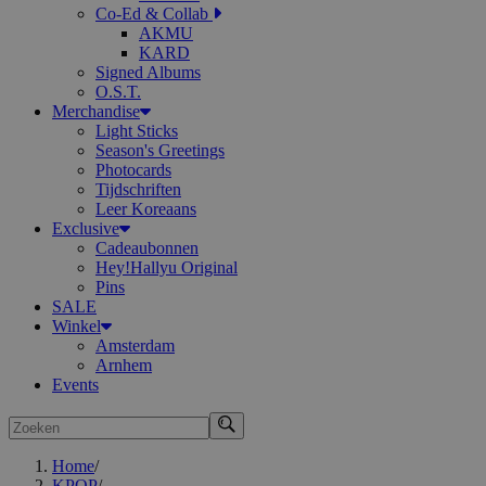
Co-Ed & Collab
AKMU
KARD
Signed Albums
O.S.T.
Merchandise
Light Sticks
Season's Greetings
Photocards
Tijdschriften
Leer Koreaans
Exclusive
Cadeaubonnen
Hey!Hallyu Original
Pins
SALE
Winkel
Amsterdam
Arnhem
Events
Zoeken
Home
/
KPOP
/