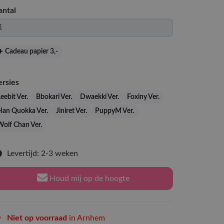
antal
Cadeau papier 3
,-
ersies
eebit Ver.
Bbokari Ver.
Dwaekki Ver.
Foxiny Ver.
Han Quokka Ver.
Jiniret Ver.
PuppyM Ver.
Wolf Chan Ver.
Levertijd: 2-3 weken
Houd mij op de hoogte
Niet op voorraad
in Arnhem