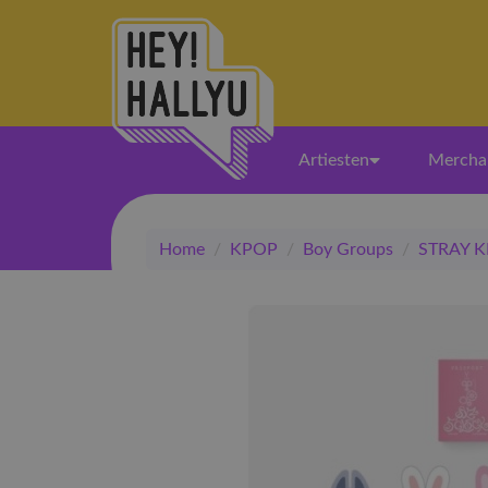
Artiesten
Mercha
Home
/
KPOP
/
Boy Groups
/
STRAY K