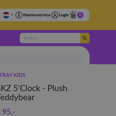
Klantenservice
Login
0
Zoeken
TRAY KIDS
SKZ 5'Clock - Plush
Teddybear
 95
,-