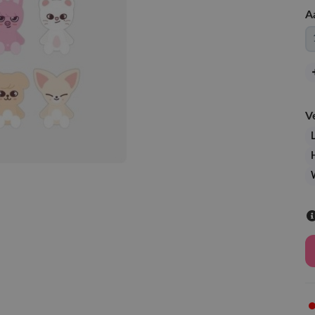
A
V
L