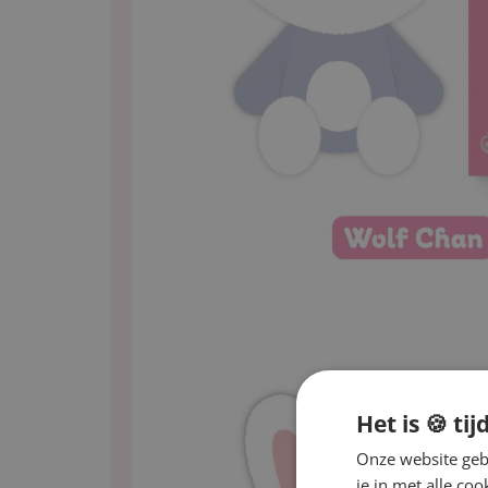
Het is 🍪 tij
Onze website gebr
je in met alle c