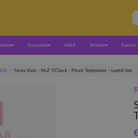
ndise
Exclusive
SALE
Winkel
Events
IDS
/
Stray Kids - SKZ 5'Clock - Plush Teddybear - Leebit Ver.
S
€