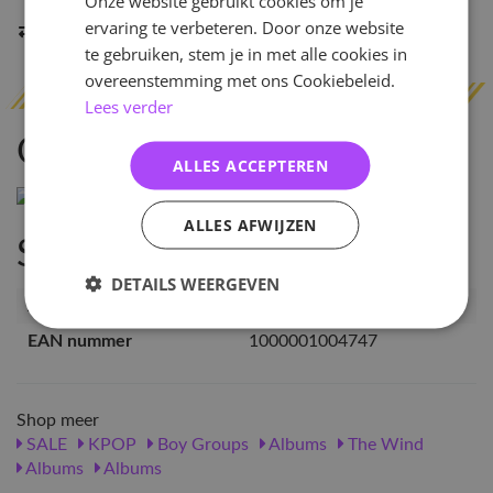
Onze website gebruikt cookies om je
ervaring te verbeteren. Door onze website
Indien op voorraad
binnen 2 werkdagen
verzonden
te gebruiken, stem je in met alle cookies in
overeenstemming met ons Cookiebeleid.
Lees verder
Omschrijving
ALLES ACCEPTEREN
ALLES AFWIJZEN
Specificaties
DETAILS WEERGEVEN
Artikelnummer
100474
EAN nummer
1000001004747
Shop meer
SALE
KPOP
Boy Groups
Albums
The Wind
Albums
Albums