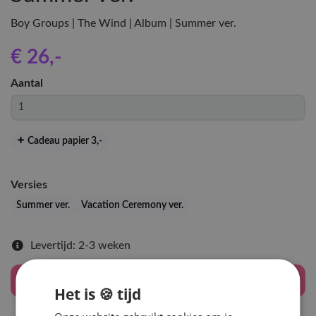
Boy Groups | The Wind | Album | Summer ver.
€ 26
,-
Aantal
Cadeau papier 3
,-
Versies
Summer ver.
Vacation Ceremony ver.
Levertijd: 2-3 weken
Houd mij op de hoogte
Het is 🍪 tijd