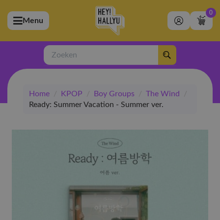
0
Menu
bmenu (Artiesten)
ubmenu (Merchandise)
Zoeken
bmenu (Exclusive)
Home
/
KPOP
/
Boy Groups
/
The Wind
/
bmenu (Winkel)
Ready: Summer Vacation - Summer ver.