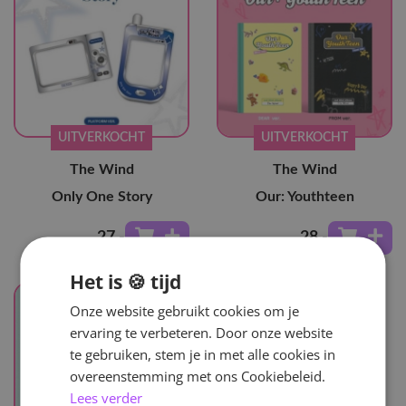
UITVERKOCHT
UITVERKOCHT
The Wind
The Wind
Only One Story
Our: Youthteen
27
,-
28
,-
Het is 🍪 tijd
Onze website gebruikt cookies om je
ervaring te verbeteren. Door onze website
te gebruiken, stem je in met alle cookies in
overeenstemming met ons Cookiebeleid.
Lees verder