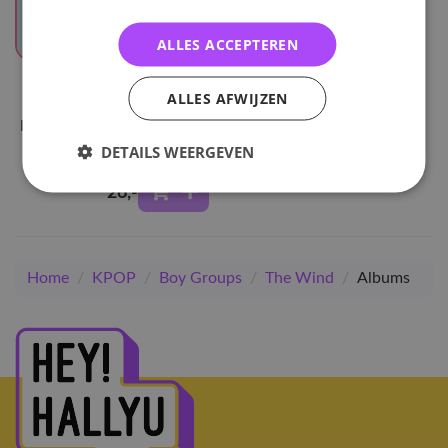
ALLES ACCEPTEREN
UITVERKOCHT
The Wind
ALLES AFWIJZEN
Ready: Summer Vacation -
Vacation Ceremony ver.
DETAILS WEERGEVEN
26
,-
Home
/
KPOP
/
Boy Groups
/
The Wind
/
Albums