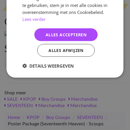
te gebruiken, stem je in met alle cookies in
overeenstemming met ons Cookiebeleid.
Lees verder
Omschrijving
ALLES ACCEPTEREN
Specificaties
ALLES AFWIJZEN
Artikelnummer
124351
DETAILS WEERGEVEN
EAN nummer
1000001243511
Shop meer
SALE
KPOP
Boy Groups
Merchandise
SEVENTEEN
Merchandise
Merchandise
Home
/
KPOP
/
Boy Groups
/
SEVENTEEN
/
Poster Package (Seventeenth Heaven) - Scoups