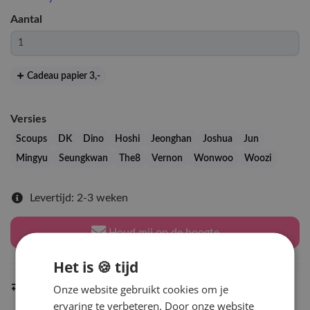
Aantal
Cadeau papier 3
,-
Versies
Scoups
DK
Dino
Hoshi
Jeonghan
Joshua
Jun
Mingyu
Seungkwan
The8
Vernon
Wonwoo
Woozi
Levertijd: 2-3 weken
Houd mij op de hoogte
Het is 🍪 tijd
Indien op voorraad
Onze website gebruikt cookies om je
binnen 2 werkdagen
verzonden
ervaring te verbeteren. Door onze website