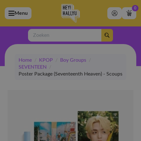
0
Menu
bmenu (Artiesten)
ubmenu (Merchandise)
Zoeken
bmenu (Exclusive)
Home
/
KPOP
/
Boy Groups
/
bmenu (Winkel)
SEVENTEEN
/
Poster Package (Seventeenth Heaven) - Scoups