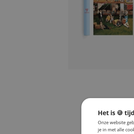
Het is 🍪 tij
Onze website gebr
je in met alle c