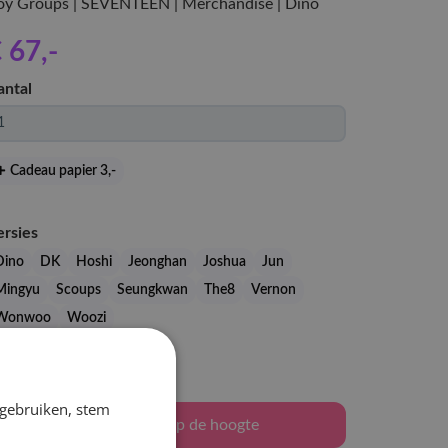
oy Groups | SEVENTEEN | Merchandise | Dino
 67
,-
antal
Cadeau papier 3
,-
ersies
Dino
DK
Hoshi
Jeonghan
Joshua
Jun
Mingyu
Scoups
Seungkwan
The8
Vernon
Wonwoo
Woozi
Levertijd: 2-3 weken
 gebruiken, stem
Houd mij op de hoogte