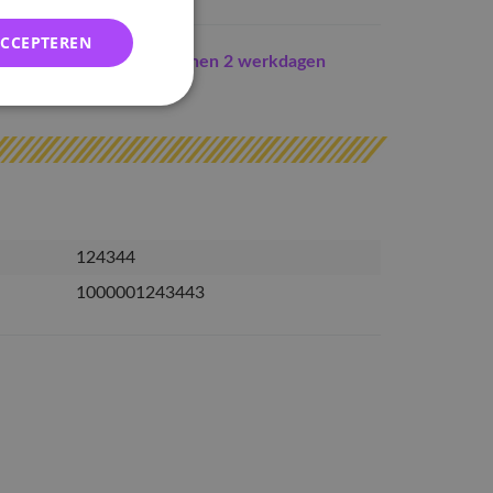
ACCEPTEREN
Indien op voorraad
binnen 2 werkdagen
erzonden
124344
1000001243443