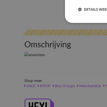
DETAILS WE
Omschrijving
Shop meer
SALE
KPOP
Boy Groups
Merchandise