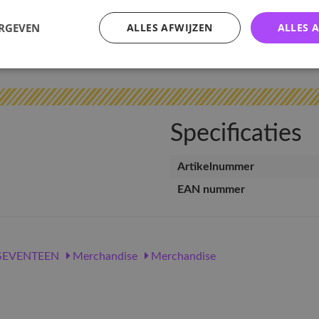
ERGEVEN
ALLES AFWIJZEN
ALLES 
v
Specificaties
Artikelnummer
EAN nummer
SEVENTEEN
Merchandise
Merchandise