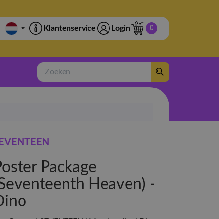
Klantenservice
Login
0
Zoeken
EVENTEEN
Poster Package
(Seventeenth Heaven) -
Dino