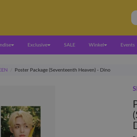
ndise
Exclusive
SALE
Winkel
Events
EEN
/
Poster Package (Seventeenth Heaven) - Dino
S