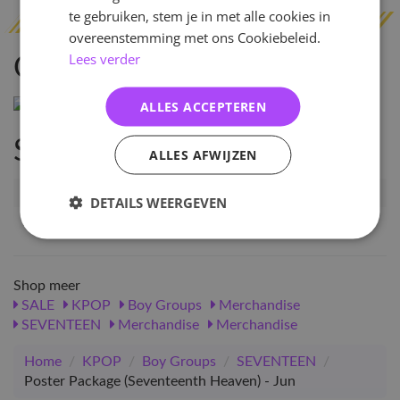
te gebruiken, stem je in met alle cookies in
overeenstemming met ons Cookiebeleid.
Lees verder
Omschrijving
ALLES ACCEPTEREN
Specificaties
ALLES AFWIJZEN
Artikelnummer
124349
DETAILS WEERGEVEN
EAN nummer
1000001243498
Shop meer
SALE
KPOP
Boy Groups
Merchandise
SEVENTEEN
Merchandise
Merchandise
Home
/
KPOP
/
Boy Groups
/
SEVENTEEN
/
Poster Package (Seventeenth Heaven) - Jun