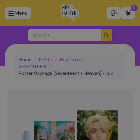
0
Menu
bmenu (Artiesten)
ubmenu (Merchandise)
Zoeken
bmenu (Exclusive)
Home
/
KPOP
/
Boy Groups
/
bmenu (Winkel)
SEVENTEEN
/
Poster Package (Seventeenth Heaven) - Jun