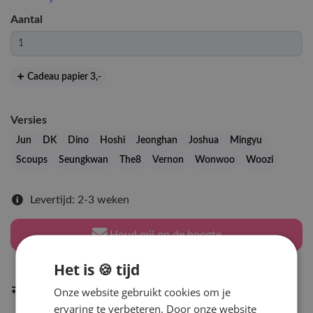
Aantal
Cadeau papier 3
,-
Versies
Jun
DK
Dino
Hoshi
Jeonghan
Joshua
Mingyu
Scoups
Seungkwan
The8
Vernon
Wonwoo
Woozi
Levertijd: 2-3 weken
Houd mij op de hoogte
Het is 🍪 tijd
Indien op voorraad
Onze website gebruikt cookies om je
binnen 2 werkdagen
verzonden
ervaring te verbeteren. Door onze website