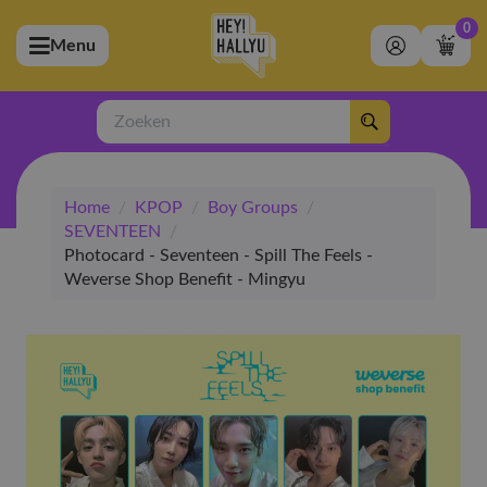
0
Menu
bmenu (Artiesten)
ubmenu (Merchandise)
Zoeken
bmenu (Exclusive)
Home
/
KPOP
/
Boy Groups
/
bmenu (Winkel)
SEVENTEEN
/
Photocard - Seventeen - Spill The Feels -
Weverse Shop Benefit - Mingyu