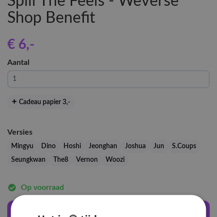
Spill The Feels - Weverse
Shop Benefit
€ 6
,-
Aantal
Cadeau papier 3
,-
Versies
Mingyu
Dino
Hoshi
Jeonghan
Joshua
Jun
S.Coups
Seungkwan
The8
Vernon
Woozi
Op voorraad
In winkelwagen