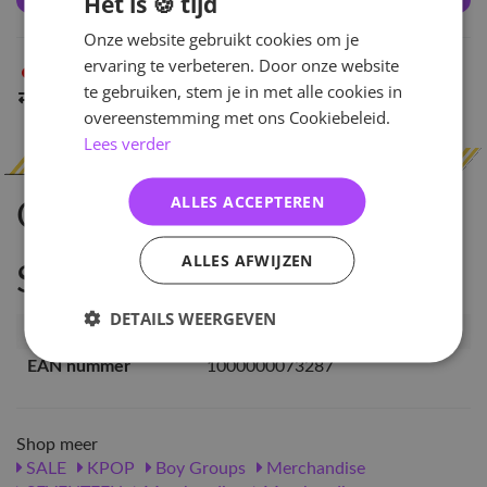
Het is 🍪 tijd
Onze website gebruikt cookies om je
ervaring te verbeteren. Door onze website
Niet op voorraad
in Arnhem
te gebruiken, stem je in met alle cookies in
Indien op voorraad
binnen 2 werkdagen
verzonden
overeenstemming met ons Cookiebeleid.
Lees verder
ALLES ACCEPTEREN
Omschrijving
ALLES AFWIJZEN
Specificaties
DETAILS WEERGEVEN
Artikelnummer
PC-SVT-STF-WSB-MNG
EAN nummer
1000000073287
Shop meer
SALE
KPOP
Boy Groups
Merchandise