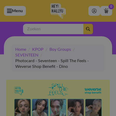
0
Menu
bmenu (Artiesten)
ubmenu (Merchandise)
Zoeken
bmenu (Exclusive)
Home
/
KPOP
/
Boy Groups
/
bmenu (Winkel)
SEVENTEEN
/
Photocard - Seventeen - Spill The Feels -
Weverse Shop Benefit - Dino