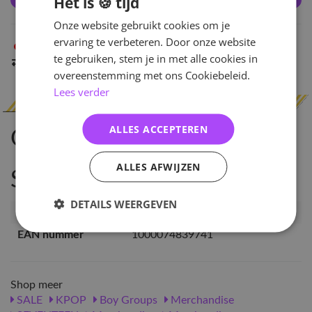
Het is 🍪 tijd
Onze website gebruikt cookies om je
ervaring te verbeteren. Door onze website
Niet op voorraad
in Arnhem
te gebruiken, stem je in met alle cookies in
Indien op voorraad
binnen 2 werkdagen
verzonden
overeenstemming met ons Cookiebeleid.
Lees verder
ALLES ACCEPTEREN
Omschrijving
ALLES AFWIJZEN
Specificaties
DETAILS WEERGEVEN
Artikelnummer
PC-SVT-STF-WSB-DINO
EAN nummer
1000074839741
Shop meer
SALE
KPOP
Boy Groups
Merchandise