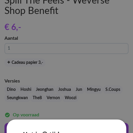
Spill The Feels - Weverse
Shop Benefit
€ 6
,-
Aantal
Cadeau papier 3
,-
Versies
Dino
Hoshi
Jeonghan
Joshua
Jun
Mingyu
S.Coups
Seungkwan
The8
Vernon
Woozi
Op voorraad
In winkelwagen