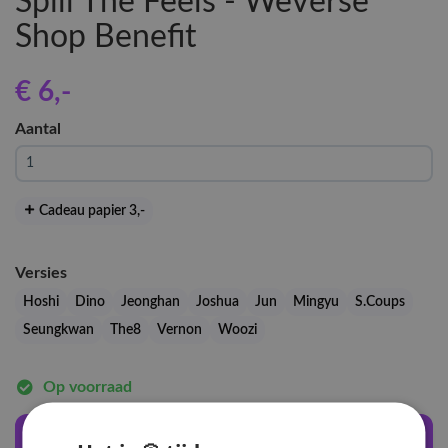
Spill The Feels - Weverse
Shop Benefit
€ 6
,-
Aantal
Cadeau papier 3
,-
Versies
Hoshi
Dino
Jeonghan
Joshua
Jun
Mingyu
S.Coups
Seungkwan
The8
Vernon
Woozi
Op voorraad
In winkelwagen