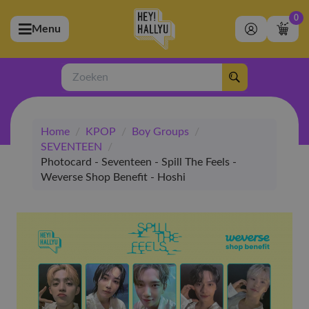
0
Menu
bmenu (Artiesten)
ubmenu (Merchandise)
Zoeken
bmenu (Exclusive)
Home
/
KPOP
/
Boy Groups
/
bmenu (Winkel)
SEVENTEEN
/
Photocard - Seventeen - Spill The Feels -
Weverse Shop Benefit - Hoshi