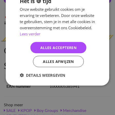
Het is 🍪 tijd
Onze website gebruikt cookies om je
ervaring te verbeteren. Door onze website
Niet op voorraad
in Arnhem
te gebruiken, stem je in met alle cookies in
Indien op voorraad
binnen 2 werkdagen
verzonden
overeenstemming met ons Cookiebeleid.
Lees verder
ALLES ACCEPTEREN
Omschrijving
ALLES AFWIJZEN
Specificaties
DETAILS WEERGEVEN
Artikelnummer
PC-SVT-STF-WSB-HSH
EAN nummer
1000005385941
Shop meer
SALE
KPOP
Boy Groups
Merchandise