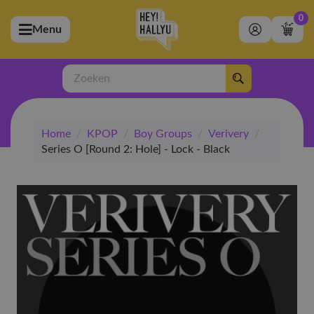
0
Menu
bmenu (Artiesten)
ubmenu (Merchandise)
Zoeken
bmenu (Exclusive)
Home
/
KPOP
/
Boy Groups
/
Verivery
/
bmenu (Winkel)
Series O [Round 2: Hole] - Lock - Black