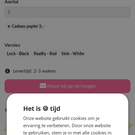
Aantal
Cadeau papier 3
,-
Versies
Lock - Black
Reality - Red
Sink - White
Levertijd: 2-3 weken
Houd mij op de hoogte
Het is 🍪 tijd
Indien op voorraad
binnen 2 werkdagen
verzonden
Onze website gebruikt cookies om je
ervaring te verbeteren. Door onze website
te gebruiken, stem je in met alle cookies in