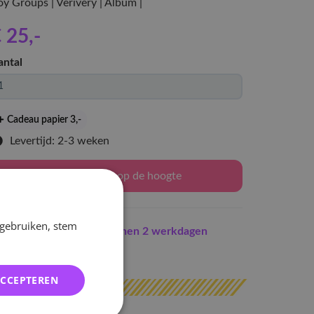
y Groups | Verivery | Album |
 25
,-
antal
Cadeau papier 3
,-
Levertijd: 2-3 weken
Houd mij op de hoogte
 gebruiken, stem
Indien op voorraad
binnen 2 werkdagen
erzonden
ACCEPTEREN