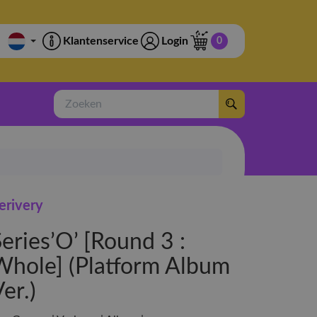
Klantenservice
Login
0
Zoeken
erivery
eries’O’ [Round 3 :
Whole] (Platform Album
er.)