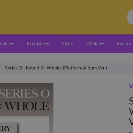
ndise
Exclusive
SALE
Winkel
Events
/
Series’O’ [Round 3 : Whole] (Platform Album Ver.)
V
S
V