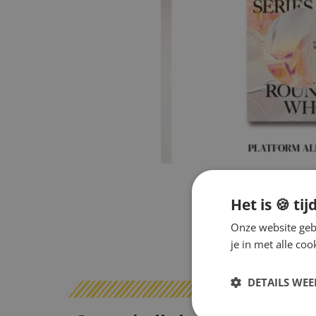
Het is 🍪 tij
Onze website gebr
je in met alle c
DETAILS WE