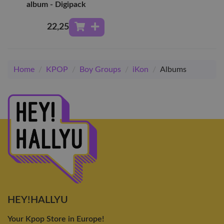
album - Digipack
22
,25
Home
/
KPOP
/
Boy Groups
/
iKon
/
Albums
HEY!HALLYU
Your Kpop Store in Europe!