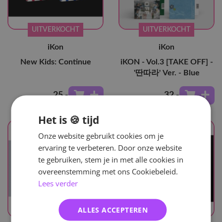
UITVERKOCHT
UITVERKOCHT
iKon
iKon
New Kids: Continue
iKON - Vol.3 [TAKE OFF] -
'딴따라' Ver. - Blue
25
,-
32
,-
Het is 🍪 tijd
Onze website gebruikt cookies om je
ervaring te verbeteren. Door onze website
te gebruiken, stem je in met alle cookies in
overeenstemming met ons Cookiebeleid.
Lees verder
ALLES ACCEPTEREN
UITVERKOCHT
UITVERKOCHT