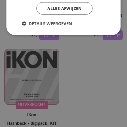
B.I
iKon
ALLES AFWIJZEN
Waterfall
Flashback - Photobook - B
- Green
DETAILS WEERGEVEN
31
,-
27
,-
UITVERKOCHT
iKon
Flashback - digipack, KIT