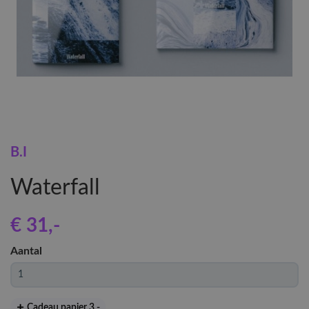
B.I
Waterfall
€ 31
,-
Aantal
Cadeau papier 3
,-