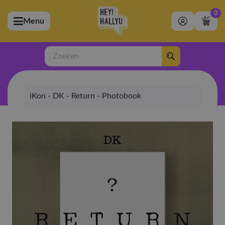
0
Menu
bmenu (Artiesten)
ubmenu (Merchandise)
Zoeken
bmenu (Exclusive)
iKon - DK - Return - Photobook
bmenu (Winkel)