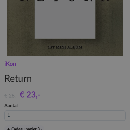
iKon
Return
€ 23
,-
€ 28
,-
Aantal
Cadeau papier 3
,-