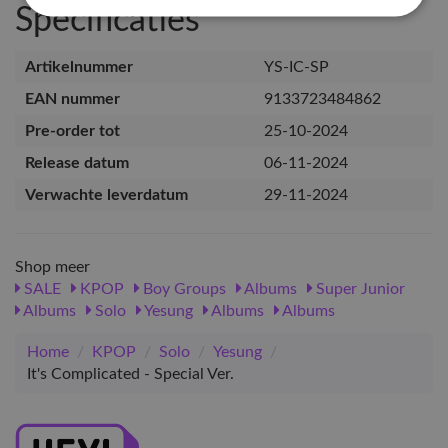
Specificaties
Artikelnummer
YS-IC-SP
EAN nummer
9133723484862
Pre-order tot
25-10-2024
Release datum
06-11-2024
Verwachte leverdatum
29-11-2024
Shop meer
SALE
KPOP
Boy Groups
Albums
Super Junior
Albums
Solo
Yesung
Albums
Albums
Home
/
KPOP
/
Solo
/
Yesung
/
It's Complicated - Special Ver.