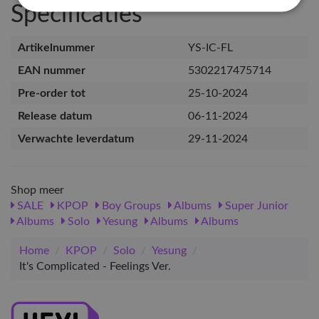
Specificaties
Artikelnummer
YS-IC-FL
EAN nummer
5302217475714
Pre-order tot
25-10-2024
Release datum
06-11-2024
Verwachte leverdatum
29-11-2024
Shop meer
SALE
KPOP
Boy Groups
Albums
Super Junior
Albums
Solo
Yesung
Albums
Albums
Home
/
KPOP
/
Solo
/
Yesung
/
It's Complicated - Feelings Ver.