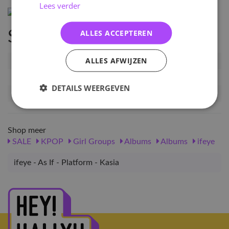
Lees verder
ALLES ACCEPTEREN
Specificaties
ALLES AFWIJZEN
Artikelnummer
IE-AI-PF-KS
EAN nummer
9296362416288
DETAILS WEERGEVEN
Release datum
16-04-2026
Shop meer
SALE
KPOP
Girl Groups
Albums
Albums
ifeye
ifeye - As If - Platform - Kasia