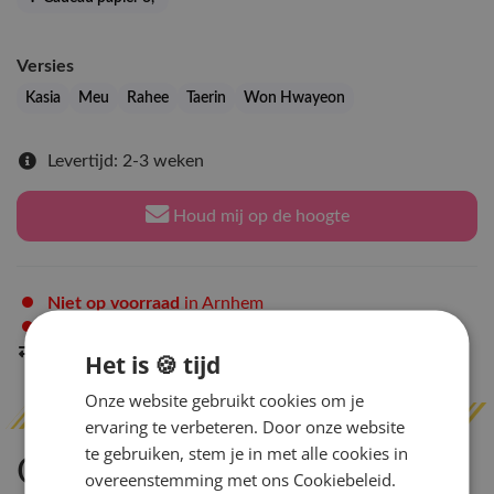
Versies
Kasia
Meu
Rahee
Taerin
Won Hwayeon
Levertijd: 2-3 weken
Houd mij op de hoogte
Niet op voorraad
in Arnhem
Niet op voorraad
in Amsterdam
Indien op voorraad
binnen 2 werkdagen
verzonden
Het is 🍪 tijd
Onze website gebruikt cookies om je
ervaring te verbeteren. Door onze website
te gebruiken, stem je in met alle cookies in
Omschrijving
overeenstemming met ons Cookiebeleid.