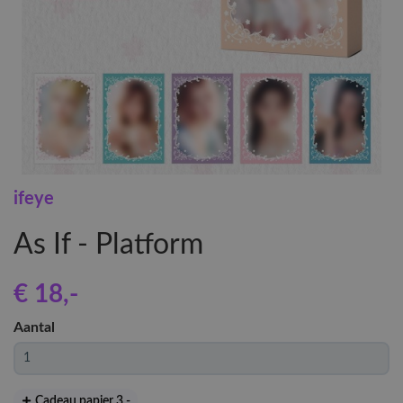
ifeye
As If - Platform
€ 18
,-
Aantal
Cadeau papier 3
,-