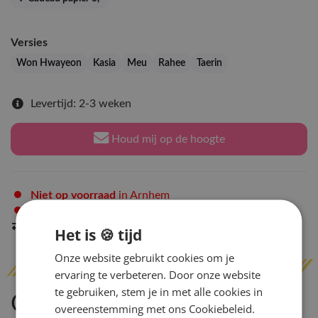
Versies
Won Hwayeon
Kasia
Meu
Rahee
Taerin
Levertijd: 2-3 weken
Houd mij op de hoogte
Niet op voorraad
in Arnhem
Niet op voorraad
in Amsterdam
Indien op voorraad
binnen 2 werkdagen
verzonden
Het is 🍪 tijd
Onze website gebruikt cookies om je
ervaring te verbeteren. Door onze website
te gebruiken, stem je in met alle cookies in
Omschrijving
overeenstemming met ons Cookiebeleid.