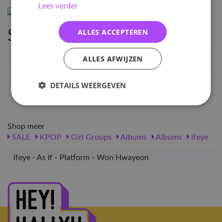
Lees verder
ALLES ACCEPTEREN
Specificaties
ALLES AFWIJZEN
Artikelnummer
IE-AI-PF-WHY
EAN nummer
2194804105585
DETAILS WEERGEVEN
Release datum
16-04-2026
Shop meer
SALE
KPOP
Girl Groups
Albums
Albums
ifeye
ifeye - As If - Platform - Won Hwayeon