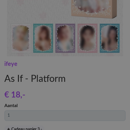
ifeye
As If - Platform
€ 18
,-
Aantal
Cadeau papier 3
,-